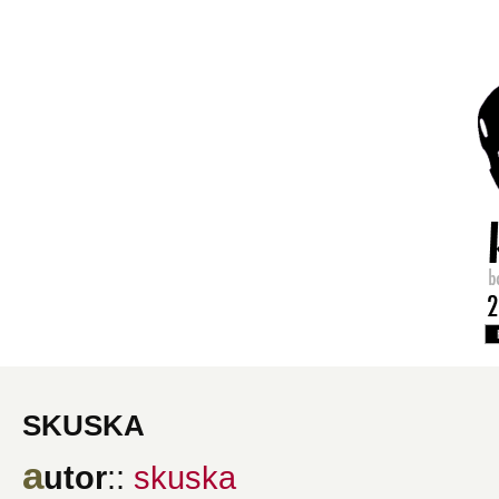
skuska
a
utor
::
skuska