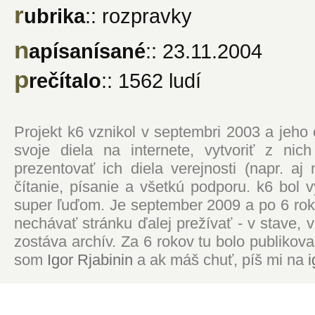
r
ubrika
:: rozpravky
n
apísanísané
:: 23.11.2004
p
rečítalo
:: 1562 ludí
Projekt k6 vznikol v septembri 2003 a jeho
svoje diela na internete, vytvoriť z ni
prezentovať ich diela verejnosti (napr. 
čítanie, písanie a všetkú podporu. k6 bol
super ľuďom. Je september 2009 a po 6 roko
nechávať stránku ďalej prežívať - v stave,
zostáva archív. Za 6 rokov tu bolo publikova
som
Igor Rjabinin
a ak máš chuť, píš mi na