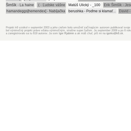
Šimšík - La haine
:( - Ľudske vášne
Matúš Ulický - _100
Erik Šimšík - Jes
hamandeggs[hemendex] - Nabíjačka
berushka - Poďme si klamať...
David -
Projekt k6 vznikol v septembri 2003 a jeho cieľom bolo umožniť začínajúcim autorom publikovať svoje d
bol výnimočný projekt práve vďaka výnimočným, strašne super ľuďom. Je september 2009 a po 6 rokoch
a zaregistrovalo sa tu 619 autorov. Ja som
Igor Rjabinin
a ak máš chuť, píš mi na
igorko@k6.sk
.