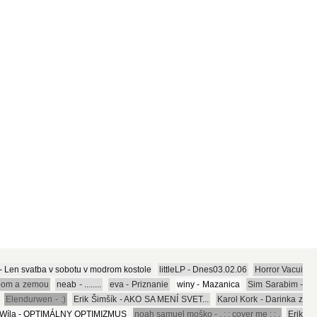
- Len svatba v sobotu v modrom kostole
littleLP - Dnes03.02.06
Horror Vacui
ebom a zemou
neab - ........
eva - Priznanie
winy - Mazanica
Sim Sarabim -
Elendurwen - :)
Erik Šimšík - AKO SA MENÍ SVET...
Karol Kork - Darinka z
Wíla - OPTIMÁLNY OPTIMIZMUS
noah samuel moško - . : : cover me : : .
Erik