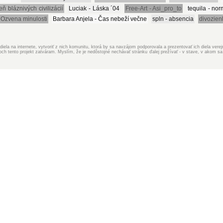
eň bláznivých civilizácií
Luciak - Láska ´04
Free-Art - Asi_pro_to
tequila - no
 Ozvena minulosti
Barbara Anjela - Čas nebeží večne
spln - absencia
divozien
iela na internete, vytvoriť z nich komunitu, ktorá by sa navzájom podporovala a prezentovať ich diela ver
 tento projekt zatváram. Myslím, že je nedôstojné nechávať stránku ďalej prežívať - v stave, v akom sa 