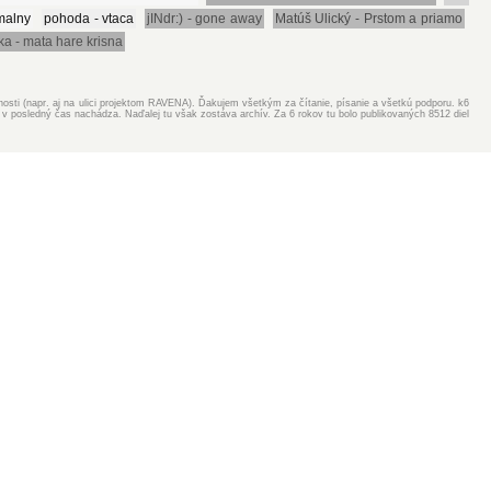
rmalny
pohoda - vtaca
jINdr:) - gone away
Matúš Ulický - Prstom a priamo
ka - mata hare krisna
ejnosti (napr. aj na ulici projektom RAVENA). Ďakujem všetkým za čítanie, písanie a všetkú podporu. k6
v posledný čas nachádza. Naďalej tu však zostáva archív. Za 6 rokov tu bolo publikovaných 8512 diel