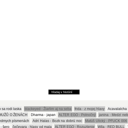
o sa rodi laska
blackeyed - Žiarlim aj na seba
frida - z mojej hlavy
Acavalalcha 
 MUŽŮ O ŽENÁCH
Dharma - japan
ALTER EGO - Polnočný
janina - Medzi n
siedmych písmenách
Adri Halas - Bozk na dobrú noc
Matúš Ulický - PFUCK 006
 - šero
čečevara - hlasy od mala
ALTER EGO - Rozuzlenie
Wíla - RED BULL