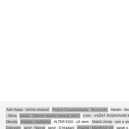
Adri Halas - Večná mladosť
Pedros Kasablankasky - Bez prudu
Ablativ - Ak
- Skica
lukášj - Zídeme vlastne niekedy dolu?
Chlív - VÁŽNÝ ROZHOVOR
Obrady
insania - makovica
ALTER EGO - už viem
Matúš Ulický - sen o 
Dúbravky
janyr - Návrat
janyr - O hľadaní
insania - Mandľové oči
sarah s.