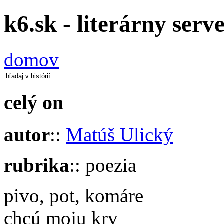
k6.sk - literárny serv
domov
celý on
autor
::
Matúš Ulický
rubrika
:: poezia
pivo, pot, komáre
chcú moju krv