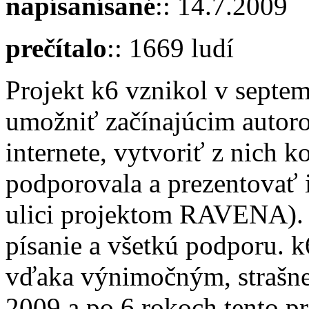
napísanísané
:: 14.7.2009
prečítalo
:: 1669 ludí
Projekt k6 vznikol v septe
umožniť začínajúcim autoro
internete, vytvoriť z nich 
podporovala a prezentovať ic
ulici projektom RAVENA). 
písanie a všetkú podporu. 
vďaka výnimočným, strašne
2009 a po 6 rokoch tento pr