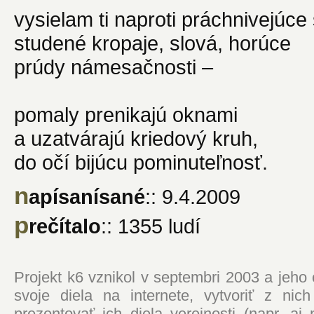
vysielam ti naproti práchnivejúce 
studené kropaje, slová, horúce
prúdy námesačnosti –
pomaly prenikajú oknami
a uzatvárajú kriedový kruh,
do očí bijúcu pominuteľnosť.
n
apísanísané
:: 9.4.2009
p
rečítalo
:: 1355 ludí
Projekt k6 vznikol v septembri 2003 a jeho
svoje diela na internete, vytvoriť z ni
prezentovať ich diela verejnosti (napr. 