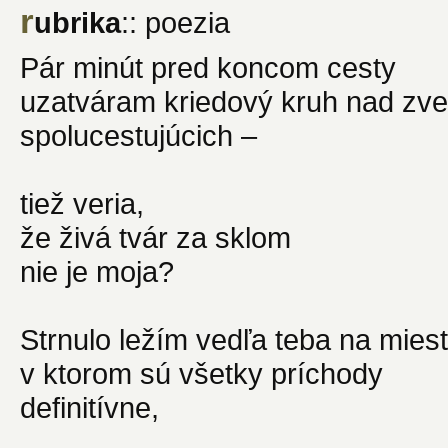
r
ubrika
:: poezia
Pár minút pred koncom cesty
uzatváram kriedový kruh nad zv
spolucestujúcich –
tiež veria,
že živá tvár za sklom
nie je moja?
Strnulo ležím vedľa teba na miest
v ktorom sú všetky príchody
definitívne,