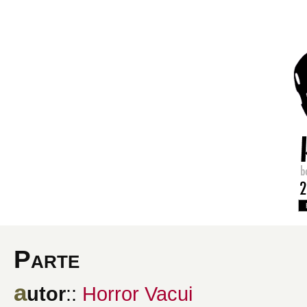
Parte
a
utor
::
Horror Vacui