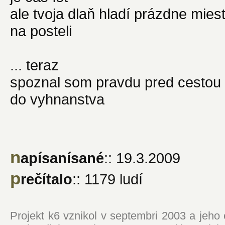
ale tvoja dlaň hladí prázdne mies
na posteli
... teraz
spoznal som pravdu pred cestou
do vyhnanstva
n
apísanísané
:: 19.3.2009
p
rečítalo
:: 1179 ludí
Projekt k6 vznikol v septembri 2003 a jeho