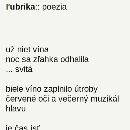
r
ubrika
:: poezia
už niet vína
noc sa zľahka odhalila
... svitá
biele víno zaplnilo útroby
červené oči a večerný muzikál
hlavu
je čas ísť