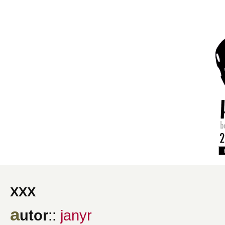
xxx
a
utor
::
janyr