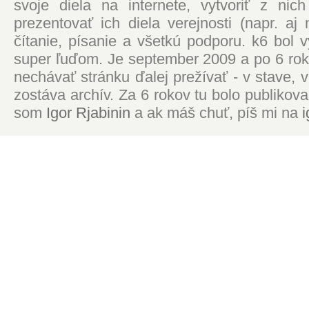
svoje diela na internete, vytvoriť z ni
prezentovať ich diela verejnosti (napr. 
čítanie, písanie a všetkú podporu. k6 bol
super ľuďom. Je september 2009 a po 6 roko
nechávať stránku ďalej prežívať - v stave,
zostáva archív. Za 6 rokov tu bolo publikova
som
Igor Rjabinin
a ak máš chuť, píš mi na