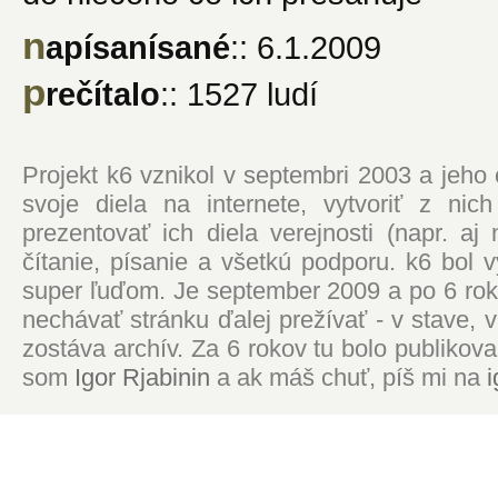
n
apísanísané
:: 6.1.2009
p
rečítalo
:: 1527 ludí
Projekt k6 vznikol v septembri 2003 a jeho
svoje diela na internete, vytvoriť z ni
prezentovať ich diela verejnosti (napr. 
čítanie, písanie a všetkú podporu. k6 bol
super ľuďom. Je september 2009 a po 6 roko
nechávať stránku ďalej prežívať - v stave,
zostáva archív. Za 6 rokov tu bolo publikova
som
Igor Rjabinin
a ak máš chuť, píš mi na