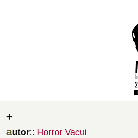
+
a
utor
::
Horror Vacui