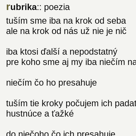
r
ubrika
:: poezia
tuším sme iba na krok od seba
ale na krok od nás už nie je nič
iba ktosi ďalší a nepodstatný
pre koho sme aj my iba niečím n
niečím čo ho presahuje
tuším tie kroky počujem ich pada
hustnúce a ťažké
do niečoho čo ich presahuje