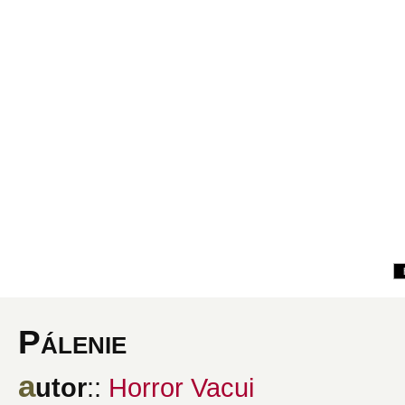
Pálenie
a
utor
::
Horror Vacui