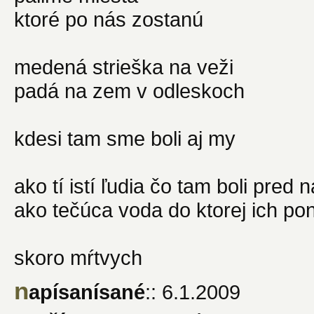
ktoré po nás zostanú
medená strieška na veži
padá na zem v odleskoch
kdesi tam sme boli aj my
ako tí istí ľudia čo tam boli pred 
ako tečúca voda do ktorej ich pono
skoro mŕtvych
n
apísanísané
:: 6.1.2009