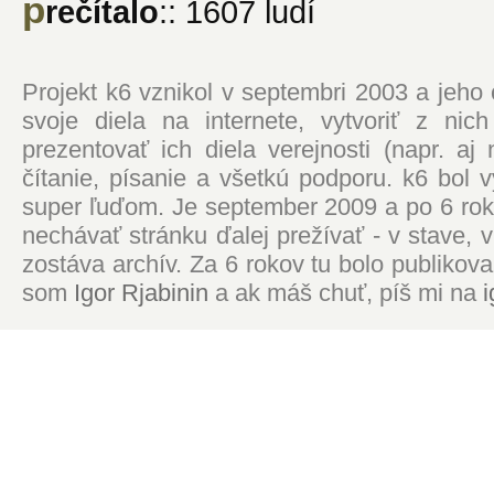
p
rečítalo
:: 1607 ludí
Projekt k6 vznikol v septembri 2003 a jeho
svoje diela na internete, vytvoriť z ni
prezentovať ich diela verejnosti (napr. 
čítanie, písanie a všetkú podporu. k6 bol
super ľuďom. Je september 2009 a po 6 roko
nechávať stránku ďalej prežívať - v stave,
zostáva archív. Za 6 rokov tu bolo publikova
som
Igor Rjabinin
a ak máš chuť, píš mi na