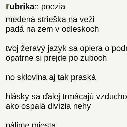
r
ubrika
:: poezia
medená strieška na veži
padá na zem v odleskoch
tvoj žeravý jazyk sa opiera o pod
opatrne si prejde po zuboch
no sklovina aj tak praská
hlásky sa ďalej trmácajú vzduch
ako ospalá divízia nehy
pálime miesta