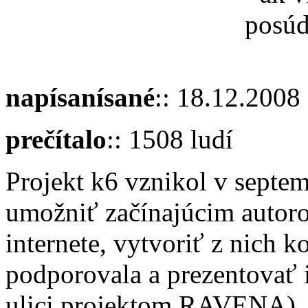
posúď
napísanísané
:: 18.12.2008
prečítalo
:: 1508 ludí
Projekt k6 vznikol v septe
umožniť začínajúcim autoro
internete, vytvoriť z nich 
podporovala a prezentovať ic
ulici projektom RAVENA). 