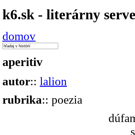
k6.sk - literárny serv
domov
aperitiv
autor
::
lalion
rubrika
:: poezia
dúfam