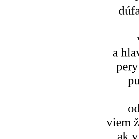
dúf
a hl
pery
p
o
viem ž
ak v