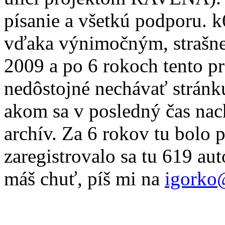
písanie a všetkú podporu. 
vďaka výnimočným, strašne
2009 a po 6 rokoch tento pr
nedôstojné nechávať stránku
akom sa v posledný čas nac
archív. Za 6 rokov tu bolo 
zaregistrovalo sa tu 619 au
máš chuť, píš mi na
igorko