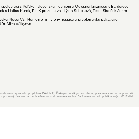
) v spolupráci s Poľsko - slovenským domom a Okresnej knižnicou v Bardejove.
urek a Halina Kurek, B.L.K prezentovali Lýdia Sobeková, Peter Staríček Adam
vskej Novej Vsi, ktorí ozrejmili úlohy hospica a problematiku paliatívnej
UDr. Alica Válkyová.
ejnosti (napr. aj na ulici projektom RAVENA). Ďakujem všetkým za čítanie, písanie a všetkú podporu. k6
v posledný čas nachádza. Naďalej tu však zostáva archív. Za 6 rokov tu bolo publikovaných 8512 diel