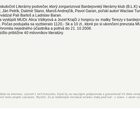
utočnil Literárny podvečer, ktorý zorganizoval Bardejovský literárny klub (B.L.K
ý, Ján Petrík, Dalimír Stano, Maroš Andrejčík, Pavol Garan, poľskí autori Waclaw T
ádzal Pali Bartoš a Ladislav Baran.
ia vystúpili MUDr. Alica Válkyová a Jozef Krajči z hospicu sv. matky Terezy v bardejo
. Počas podujatia sa vyzbieralo 1120,- Sk a 10 zl., ktoré po si ukončení prevzala M
 ohromila nejedného účastníka a potrvá do 21. 10.2008.
šlo približne 40 milovníkov literatúry.
iela na internete, vytvoriť z nich komunitu, ktorá by sa navzájom podporovala a prezentovať ich diela ver
 tento projekt zatváram. Myslím, že je nedôstojné nechávať stránku ďalej prežívať - v stave, v akom sa 