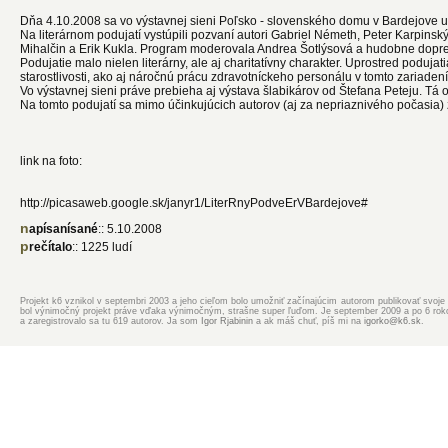
Dňa 4.10.2008 sa vo výstavnej sieni Poľsko - slovenského domu v Bardejove usk
Na literárnom podujatí vystúpili pozvaní autori Gabriel Németh, Peter Karpinsk
Mihalčin a Erik Kukla. Program moderovala Andrea Šotlýsová a hudobne doprev
Podujatie malo nielen literárny, ale aj charitatívny charakter. Uprostred podujat
starostlivosti, ako aj náročnú prácu zdravotníckeho personálu v tomto zariadení
Vo výstavnej sieni práve prebieha aj výstava šlabikárov od Štefana Peteju. Tá
Na tomto podujatí sa mimo účinkujúcich autorov (aj za nepriaznivého počasia) zi
link na foto:
http://picasaweb.google.sk/janyr1/LiterRnyPodveErVBardejove#
napísanísané
:: 5.10.2008
prečítalo
:: 1225 ludí
Projekt k6 vznikol v septembri 2003 a jeho cieľom bolo umožniť začínajúcim autorom publikovať svoje d
bol výnimočný projekt práve vďaka výnimočným, strašne super ľuďom. Je september 2009 a po 6 rokoch
a zaregistrovalo sa tu 619 autorov. Ja som
Igor Rjabinin
a ak máš chuť, píš mi na
igorko@k6.sk
.