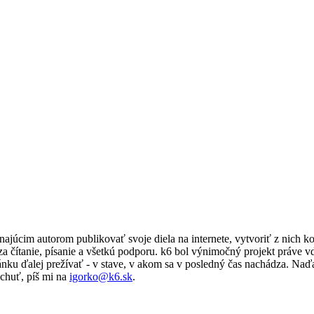
ajúcim autorom publikovať svoje diela na internete, vytvoriť z nich k
a čítanie, písanie a všetkú podporu. k6 bol výnimočný projekt práve
ánku ďalej prežívať - v stave, v akom sa v posledný čas nachádza. Naď
chuť, píš mi na
igorko@k6.sk
.