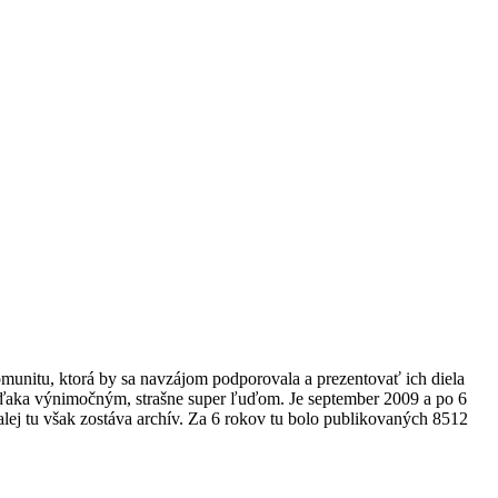
omunitu, ktorá by sa navzájom podporovala a prezentovať ich diela
 vďaka výnimočným, strašne super ľuďom. Je september 2009 a po 6
alej tu však zostáva archív. Za 6 rokov tu bolo publikovaných 8512