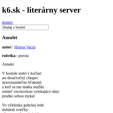
k6.sk - literárny server
domov
Amulet
autor
::
Horror Vacui
rubrika
:: poezia
Amulet
V kostole sedel v kočiari
asi desaťročný chlapec
nezrozumiteľne bľabotal
a keď sa mu matka snažila
zotrieť vreckovkou vytekajúce sliny
prudko sebou mykal
Vo výklenku gotickej lode
dohárali sviečky