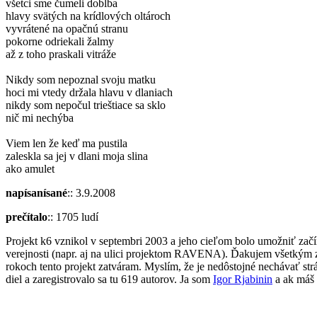
všetci sme čumeli doblba
hlavy svätých na krídlových oltároch
vyvrátené na opačnú stranu
pokorne odriekali žalmy
až z toho praskali vitráže
Nikdy som nepoznal svoju matku
hoci mi vtedy držala hlavu v dlaniach
nikdy som nepočul trieštiace sa sklo
nič mi nechýba
Viem len že keď ma pustila
zaleskla sa jej v dlani moja slina
ako amulet
napísanísané
:: 3.9.2008
prečítalo
:: 1705 ludí
Projekt k6 vznikol v septembri 2003 a jeho cieľom bolo umožniť začín
verejnosti (napr. aj na ulici projektom RAVENA). Ďakujem všetkým z
rokoch tento projekt zatváram. Myslím, že je nedôstojné nechávať str
diel a zaregistrovalo sa tu 619 autorov. Ja som
Igor Rjabinin
a ak máš 