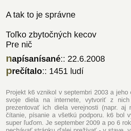
A tak to je správne
Toľko zbytočných kecov
Pre nič
n
apísanísané
:: 22.6.2008
p
rečítalo
:: 1451 ludí
Projekt k6 vznikol v septembri 2003 a jeho
svoje diela na internete, vytvoriť z ni
prezentovať ich diela verejnosti (napr. 
čítanie, písanie a všetkú podporu. k6 bol
super ľuďom. Je september 2009 a po 6 roko
nechávať stránku ďalej prežívať - v stave,