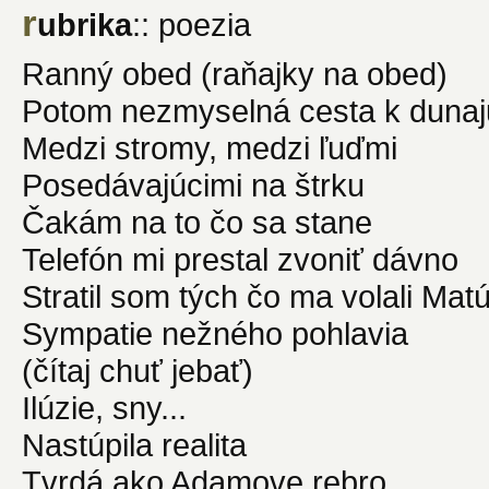
r
ubrika
:: poezia
Ranný obed (raňajky na obed)
Potom nezmyselná cesta k dunaj
Medzi stromy, medzi ľuďmi
Posedávajúcimi na štrku
Čakám na to čo sa stane
Telefón mi prestal zvoniť dávno
Stratil som tých čo ma volali Mat
Sympatie nežného pohlavia
(čítaj chuť jebať)
Ilúzie, sny...
Nastúpila realita
Tvrdá ako Adamove rebro