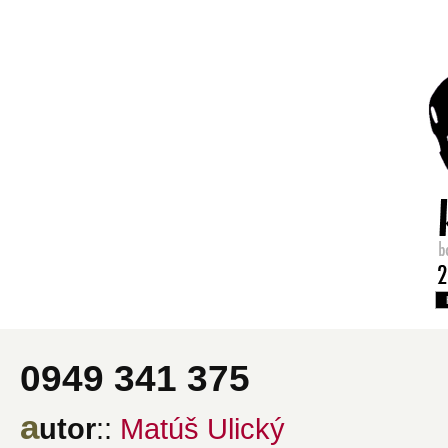
0949 341 375
a
utor
::
Matúš Ulický