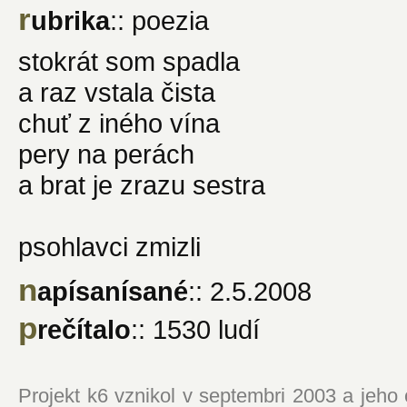
r
ubrika
:: poezia
stokrát som spadla
a raz vstala čista
chuť z iného vína
pery na perách
a brat je zrazu sestra
psohlavci zmizli
n
apísanísané
:: 2.5.2008
p
rečítalo
:: 1530 ludí
Projekt k6 vznikol v septembri 2003 a jeho