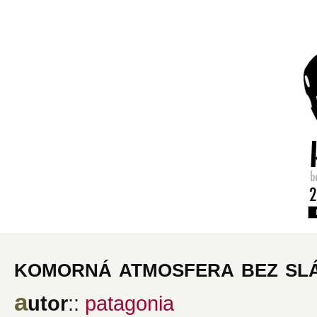
komorná atmosfera bez slá
a
utor
::
patagonia