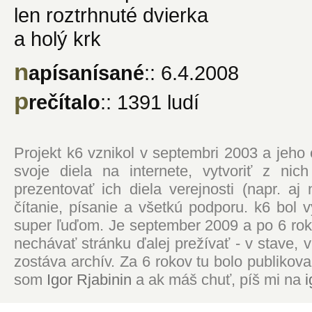
len roztrhnuté dvierka
a holý krk
n
apísanísané
:: 6.4.2008
p
rečítalo
:: 1391 ludí
Projekt k6 vznikol v septembri 2003 a jeho
svoje diela na internete, vytvoriť z ni
prezentovať ich diela verejnosti (napr. 
čítanie, písanie a všetkú podporu. k6 bol
super ľuďom. Je september 2009 a po 6 roko
nechávať stránku ďalej prežívať - v stave,
zostáva archív. Za 6 rokov tu bolo publikova
som
Igor Rjabinin
a ak máš chuť, píš mi na