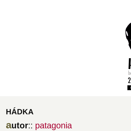
hádka
a
utor
::
patagonia