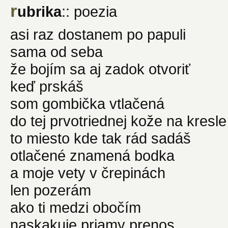
r
ubrika
:: poezia
asi raz dostanem po papuli
sama od seba
že bojím sa aj zadok otvoriť
keď prskáš
som gombička vtlačená
do tej prvotriednej kože na kresle
to miesto kde tak rád sadáš
otlačené znamená bodka
a moje vety v črepinách
len pozerám
ako ti medzi obočím
naskakuje priamy prenos