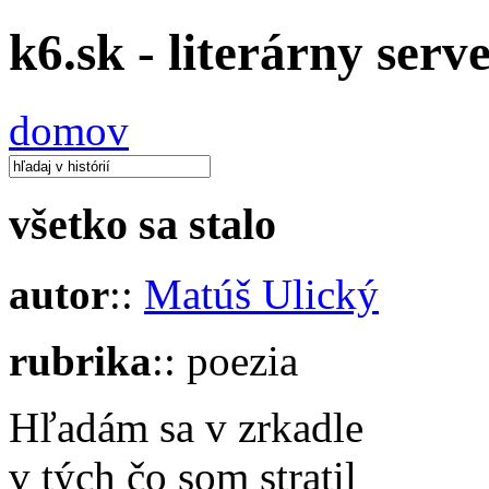
k6.sk - literárny serv
domov
všetko sa stalo
autor
::
Matúš Ulický
rubrika
:: poezia
Hľadám sa v zrkadle
v tých čo som stratil