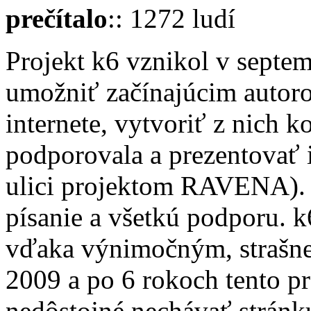
prečítalo
:: 1272 ludí
Projekt k6 vznikol v septe
umožniť začínajúcim autoro
internete, vytvoriť z nich 
podporovala a prezentovať ic
ulici projektom RAVENA). 
písanie a všetkú podporu. 
vďaka výnimočným, strašne
2009 a po 6 rokoch tento pr
nedôstojné nechávať stránku