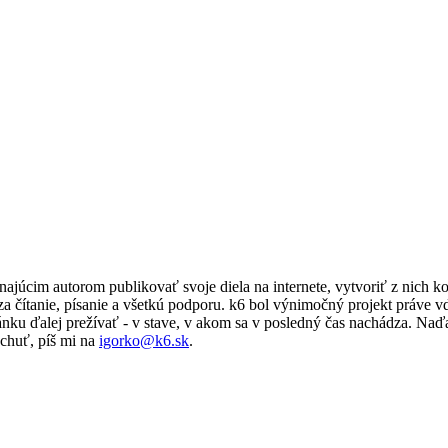
ajúcim autorom publikovať svoje diela na internete, vytvoriť z nich k
a čítanie, písanie a všetkú podporu. k6 bol výnimočný projekt práve
ánku ďalej prežívať - v stave, v akom sa v posledný čas nachádza. Naď
chuť, píš mi na
igorko@k6.sk
.