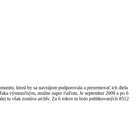
omunitu, ktorá by sa navzájom podporovala a prezentovať ich diela
 vďaka výnimočným, strašne super ľuďom. Je september 2009 a po 6
alej tu však zostáva archív. Za 6 rokov tu bolo publikovaných 8512