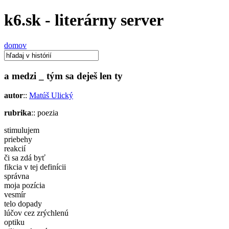
k6.sk - literárny server
domov
a medzi _ tým sa deješ len ty
autor
::
Matúš Ulický
rubrika
:: poezia
stimulujem
priebehy
reakcií
či sa zdá byť
fikcia v tej definícii
správna
moja pozícia
vesmír
telo dopady
lúčov cez zrýchlenú
optiku