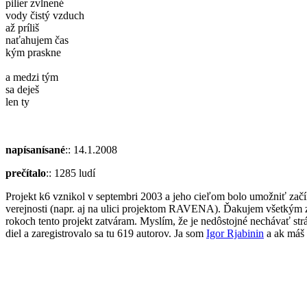
pilier zvlnené
vody čistý vzduch
až príliš
naťahujem čas
kým praskne
a medzi tým
sa deješ
len ty
napísanísané
:: 14.1.2008
prečítalo
:: 1285 ludí
Projekt k6 vznikol v septembri 2003 a jeho cieľom bolo umožniť začín
verejnosti (napr. aj na ulici projektom RAVENA). Ďakujem všetkým z
rokoch tento projekt zatváram. Myslím, že je nedôstojné nechávať str
diel a zaregistrovalo sa tu 619 autorov. Ja som
Igor Rjabinin
a ak máš 