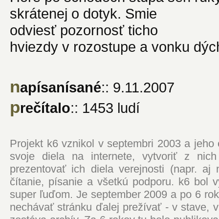
skrátenej o dotyk. Smie
odviesť pozornosť ticho
hviezdy v rozostupe a vonku dýc
n
apísanísané
:: 9.11.2007
p
rečítalo
:: 1453 ludí
Projekt k6 vznikol v septembri 2003 a jeho
svoje diela na internete, vytvoriť z ni
prezentovať ich diela verejnosti (napr. 
čítanie, písanie a všetkú podporu. k6 bol
super ľuďom. Je september 2009 a po 6 roko
nechávať stránku ďalej prežívať - v stave,