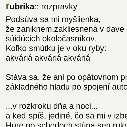
r
ubrika
:: rozpravky
Podsúva sa mi myšlienka,
že zaniknem,zakliesnená v dave
súidúcich okoločasníkov.
Koľko smútku je v oku ryby:
akváriá akváriá akváriá
Stáva sa, že ani po opätovnom p
základného hladu po spojení autor 
...v rozkroku dňa a noci...
a keď spíš, jediné, čo sa mi v izbe 
Hore po schodoch stúpa sen ruk