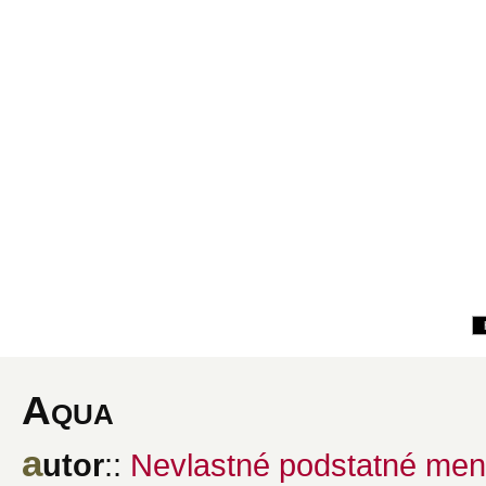
Aqua
a
utor
::
Nevlastné podstatné me