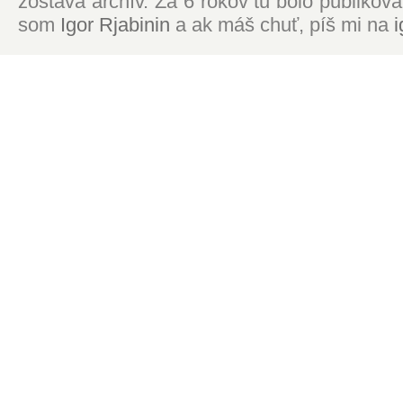
zostáva archív. Za 6 rokov tu bolo publikova
som
Igor Rjabinin
a ak máš chuť, píš mi na