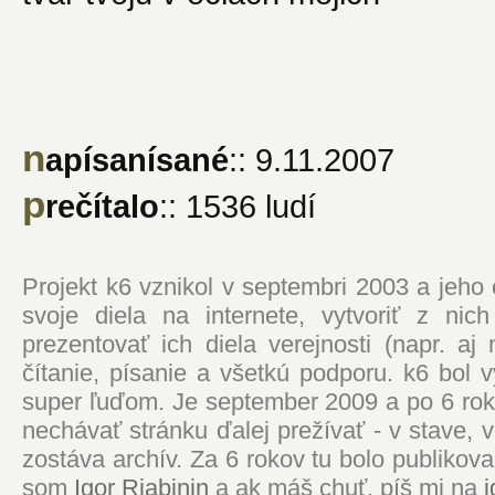
n
apísanísané
:: 9.11.2007
p
rečítalo
:: 1536 ludí
Projekt k6 vznikol v septembri 2003 a jeho
svoje diela na internete, vytvoriť z ni
prezentovať ich diela verejnosti (napr. 
čítanie, písanie a všetkú podporu. k6 bol
super ľuďom. Je september 2009 a po 6 roko
nechávať stránku ďalej prežívať - v stave,
zostáva archív. Za 6 rokov tu bolo publikova
som
Igor Rjabinin
a ak máš chuť, píš mi na