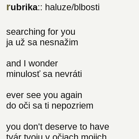
r
ubrika
:: haluze/blbosti
searching for you
ja už sa nesnažim
and I wonder
minulosť sa nevráti
ever see you again
do oči sa ti nepozriem
you don't deserve to have
tvár tvoju v očiach mojich