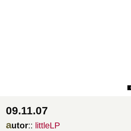
09.11.07
a
utor
::
littleLP