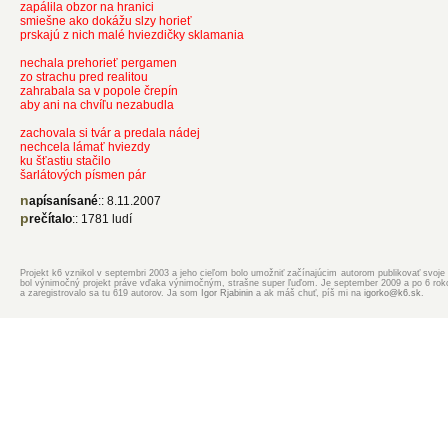
zapálila obzor na hranici
smiešne ako dokážu slzy horieť
prskajú z nich malé hviezdičky sklamania
nechala prehorieť pergamen
zo strachu pred realitou
zahrabala sa v popole črepín
aby ani na chvíľu nezabudla
zachovala si tvár a predala nádej
nechcela lámať hviezdy
ku šťastiu stačilo
šarlátových písmen pár
napísanísané
:: 8.11.2007
prečítalo
:: 1781 ludí
Projekt k6 vznikol v septembri 2003 a jeho cieľom bolo umožniť začínajúcim autorom publikovať svoje d
bol výnimočný projekt práve vďaka výnimočným, strašne super ľuďom. Je september 2009 a po 6 rokoch
a zaregistrovalo sa tu 619 autorov. Ja som
Igor Rjabinin
a ak máš chuť, píš mi na
igorko@k6.sk
.