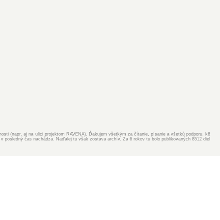
ejnosti (napr. aj na ulici projektom RAVENA). Ďakujem všetkým za čítanie, písanie a všetkú podporu. k6
v posledný čas nachádza. Naďalej tu však zostáva archív. Za 6 rokov tu bolo publikovaných 8512 diel