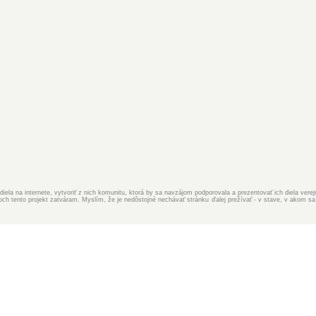
iela na internete, vytvoriť z nich komunitu, ktorá by sa navzájom podporovala a prezentovať ich diela ver
 tento projekt zatváram. Myslím, že je nedôstojné nechávať stránku ďalej prežívať - v stave, v akom sa 