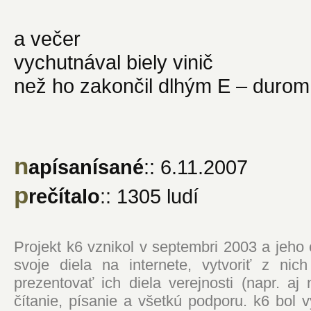
a večer
vychutnával biely vinič
než ho zakončil dlhým E – durom
n
apísanísané
:: 6.11.2007
p
rečítalo
:: 1305 ludí
Projekt k6 vznikol v septembri 2003 a jeho
svoje diela na internete, vytvoriť z ni
prezentovať ich diela verejnosti (napr. 
čítanie, písanie a všetkú podporu. k6 bol