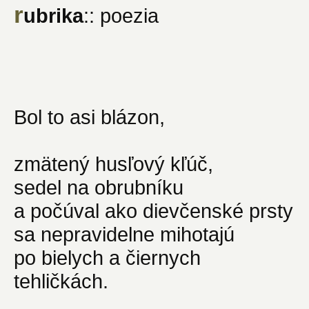
r
ubrika
:: poezia
Bol to asi blázon,
zmätený husľový kľúč,
sedel na obrubníku
a počúval ako dievčenské prsty
sa nepravidelne mihotajú
po bielych a čiernych
tehličkách.