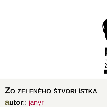
Zo zeleného štvorlístka
a
utor
::
janyr