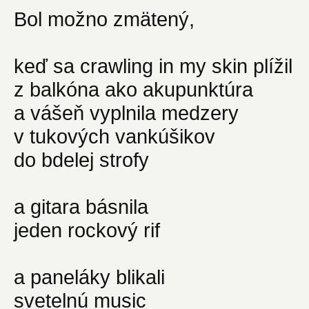
Bol možno zmätený,
keď sa crawling in my skin plížil
z balkóna ako akupunktúra
a vášeň vyplnila medzery
v tukových vankúšikov
do bdelej strofy
a gitara básnila
jeden rockový rif
a paneláky blikali
svetelnú music