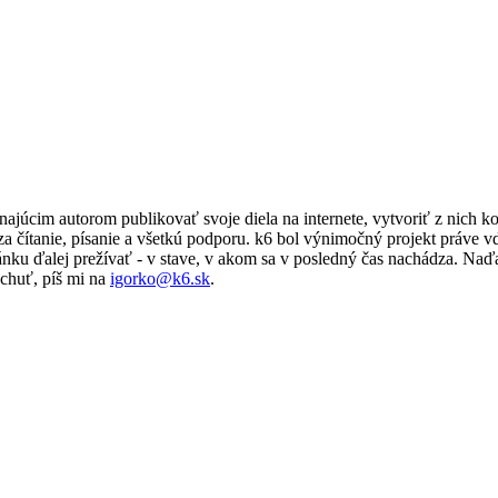
ajúcim autorom publikovať svoje diela na internete, vytvoriť z nich k
a čítanie, písanie a všetkú podporu. k6 bol výnimočný projekt práve
ánku ďalej prežívať - v stave, v akom sa v posledný čas nachádza. Naď
chuť, píš mi na
igorko@k6.sk
.