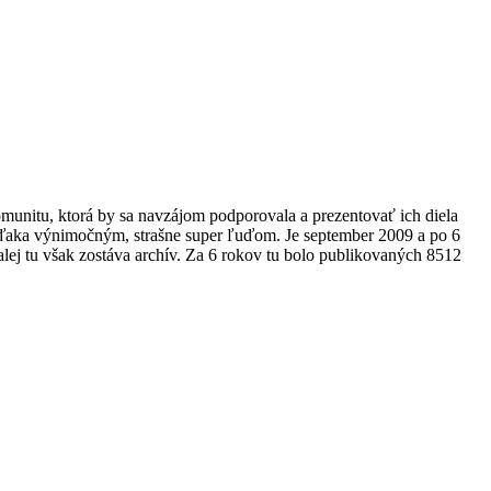
omunitu, ktorá by sa navzájom podporovala a prezentovať ich diela
 vďaka výnimočným, strašne super ľuďom. Je september 2009 a po 6
alej tu však zostáva archív. Za 6 rokov tu bolo publikovaných 8512