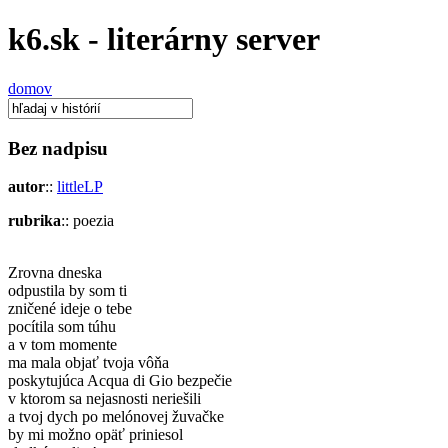
k6.sk - literárny server
domov
Bez nadpisu
autor
::
littleLP
rubrika
:: poezia
Zrovna dneska
odpustila by som ti
zničené ideje o tebe
pocítila som túhu
a v tom momente
ma mala objať tvoja vôňa
poskytujúca Acqua di Gio bezpečie
v ktorom sa nejasnosti neriešili
a tvoj dych po melónovej žuvačke
by mi možno opäť priniesol