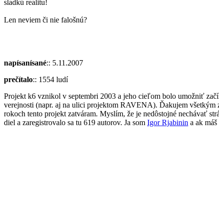
sladkú realitu!
Len neviem či nie falošnú?
napísanísané
:: 5.11.2007
prečítalo
:: 1554 ludí
Projekt k6 vznikol v septembri 2003 a jeho cieľom bolo umožniť začín
verejnosti (napr. aj na ulici projektom RAVENA). Ďakujem všetkým z
rokoch tento projekt zatváram. Myslím, že je nedôstojné nechávať str
diel a zaregistrovalo sa tu 619 autorov. Ja som
Igor Rjabinin
a ak máš 