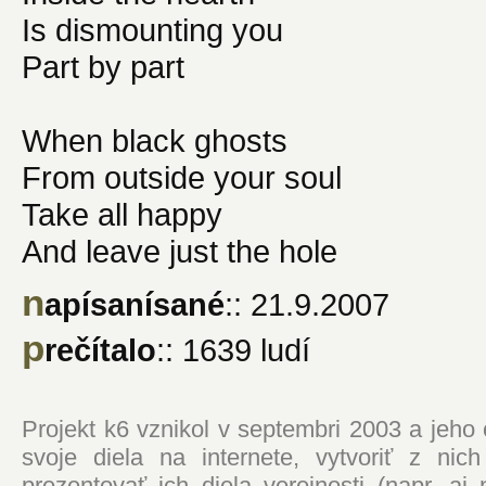
Is dismounting you
Part by part
When black ghosts
From outside your soul
Take all happy
And leave just the hole
n
apísanísané
:: 21.9.2007
p
rečítalo
:: 1639 ludí
Projekt k6 vznikol v septembri 2003 a jeho
svoje diela na internete, vytvoriť z ni
prezentovať ich diela verejnosti (napr. 