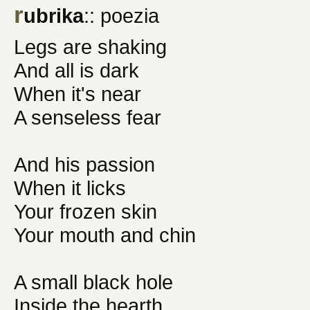
r
ubrika
:: poezia
Legs are shaking
And all is dark
When it's near
A senseless fear
And his passion
When it licks
Your frozen skin
Your mouth and chin
A small black hole
Inside the hearth