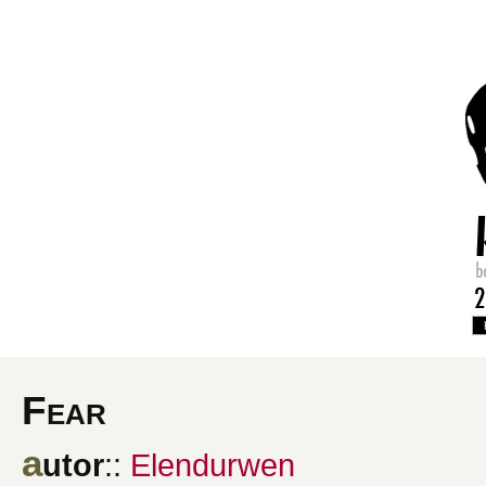
Fear
a
utor
::
Elendurwen