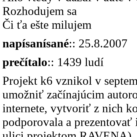
Rozhodujem sa
Či ťa ešte milujem
napísanísané
:: 25.8.2007
prečítalo
:: 1439 ludí
Projekt k6 vznikol v septe
umožniť začínajúcim autoro
internete, vytvoriť z nich 
podporovala a prezentovať ic
ulici projektom RAVENA). 