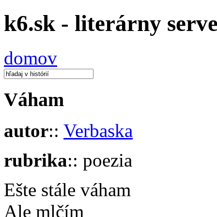
k6.sk - literárny serv
domov
Váham
autor
::
Verbaska
rubrika
:: poezia
Ešte stále váham
Ale mlčím