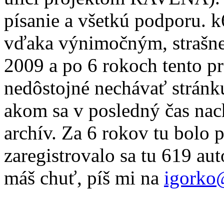
písanie a všetkú podporu. 
vďaka výnimočným, strašne
2009 a po 6 rokoch tento pr
nedôstojné nechávať stránku
akom sa v posledný čas nac
archív. Za 6 rokov tu bolo 
zaregistrovalo sa tu 619 au
máš chuť, píš mi na
igorko