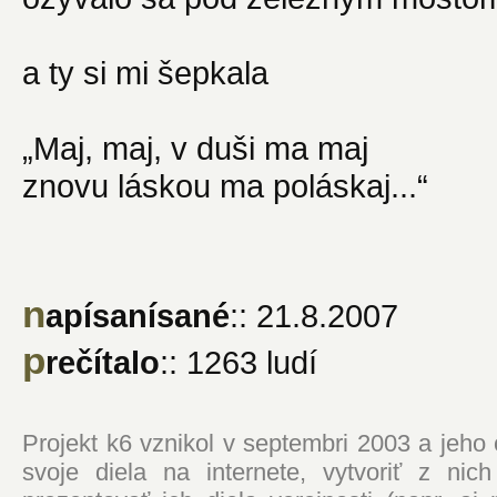
a ty si mi šepkala
„Maj, maj, v duši ma maj
znovu láskou ma poláskaj...“
n
apísanísané
:: 21.8.2007
p
rečítalo
:: 1263 ludí
Projekt k6 vznikol v septembri 2003 a jeho
svoje diela na internete, vytvoriť z ni