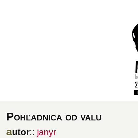
Pohľadnica od valu
a
utor
::
janyr