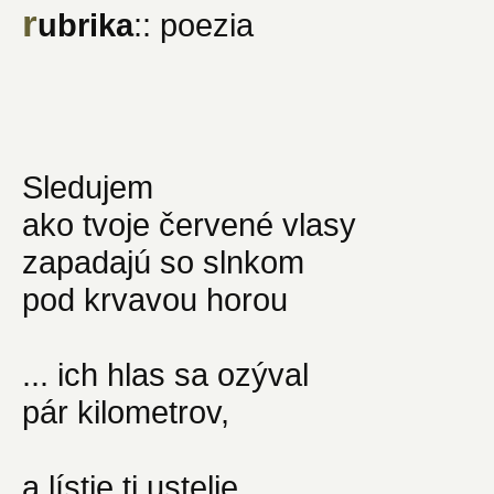
r
ubrika
:: poezia
Sledujem
ako tvoje červené vlasy
zapadajú so slnkom
pod krvavou horou
... ich hlas sa ozýval
pár kilometrov,
a lístie ti ustelie,