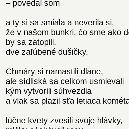
– povedal som
a ty si sa smiala a neverila si,
že v našom bunkri, čo sme ako det
by sa zatopili,
dve zaľúbené dušičky.
Chmáry si namastili dlane,
ale sídliská sa celkom usmievali
kým vytvorili súhvezdia
a vlak sa plazil sťa letiaca kométa
lúčne kvety zvesili svoje hlávky,