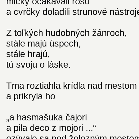
mlčky očakávali rosu
a cvrčky doladili strunové nástroj
Z toľkých hudobných žánroch,
stále majú úspech,
stále hrajú,
tú svoju o láske.
Tma roztiahla krídla nad mestom
a prikryla ho
„a hasmašuka čajori
a pila deco z mojori ...“
ozývalo sa pod železným mosto