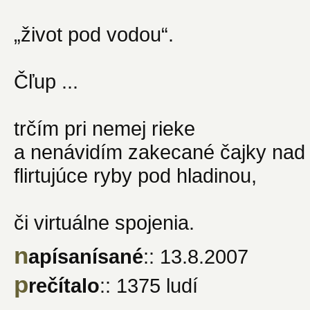
„život pod vodou“.
Čľup ...
trčím pri nemej rieke
a nenávidím zakecané čajky nad 
flirtujúce ryby pod hladinou,
či virtuálne spojenia.
n
apísanísané
:: 13.8.2007
p
rečítalo
:: 1375 ludí