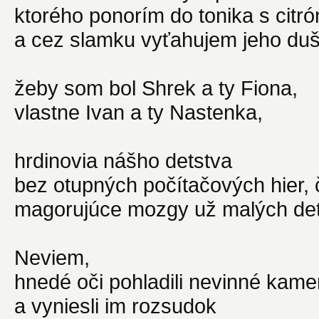
ktorého ponorím do tonika s citr
a cez slamku vyťahujem jeho duš
žeby som bol Shrek a ty Fiona,
vlastne Ivan a ty Nastenka,
hrdinovia nášho detstva
bez otupných počítačových hier, č
magorujúce mozgy už malých det
Neviem,
hnedé oči pohladili nevinné kam
a vyniesli im rozsudok