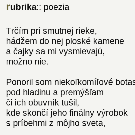
r
ubrika
:: poezia
Trčím pri smutnej rieke,
hádžem do nej ploské kamene
a čajky sa mi vysmievajú,
možno nie.
Ponoril som niekoľkomíľové bota
pod hladinu a premýšľam
či ich obuvník tušil,
kde skončí jeho finálny výrobok
s príbehmi z môjho sveta,