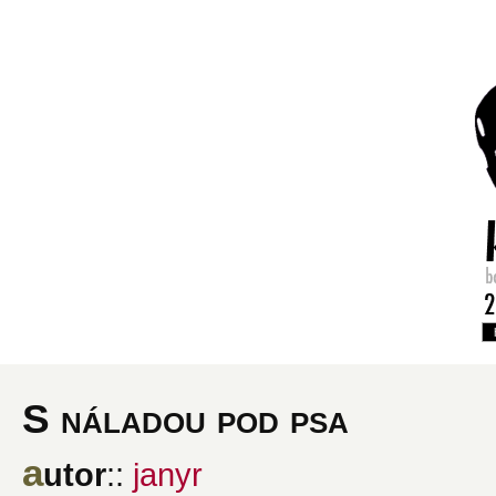
S náladou pod psa
a
utor
::
janyr