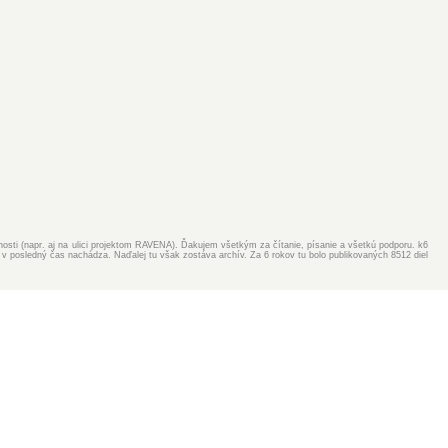
ejnosti (napr. aj na ulici projektom RAVENA). Ďakujem všetkým za čítanie, písanie a všetkú podporu. k6
v posledný čas nachádza. Naďalej tu však zostáva archív. Za 6 rokov tu bolo publikovaných 8512 diel