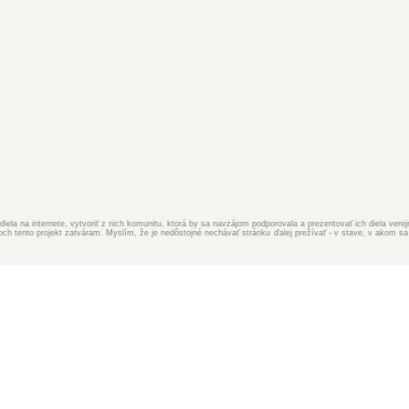
iela na internete, vytvoriť z nich komunitu, ktorá by sa navzájom podporovala a prezentovať ich diela ver
 tento projekt zatváram. Myslím, že je nedôstojné nechávať stránku ďalej prežívať - v stave, v akom sa 