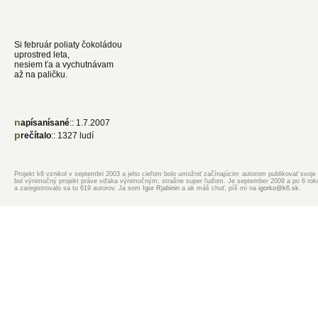
Si február poliaty čokoládou
uprostred leta,
nesiem ťa a vychutnávam
až na paličku.
napísanísané
:: 1.7.2007
prečítalo
:: 1327 ludí
Projekt k6 vznikol v septembri 2003 a jeho cieľom bolo umožniť začínajúcim autorom publikovať svoje d
bol výnimočný projekt práve vďaka výnimočným, strašne super ľuďom. Je september 2009 a po 6 rokoch
a zaregistrovalo sa tu 619 autorov. Ja som
Igor Rjabinin
a ak máš chuť, píš mi na
igorko@k6.sk
.