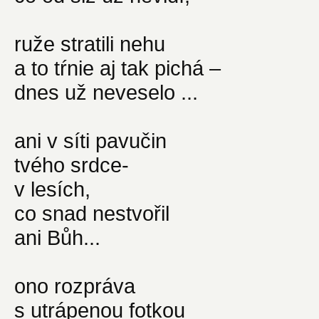
ruže stratili nehu
a to tŕnie aj tak pichá –
dnes už neveselo ...
ani v síti pavučin
tvého srdce-
v lesích,
co snad nestvořil
ani Bůh...
ono rozpráva
s utrápenou fotkou