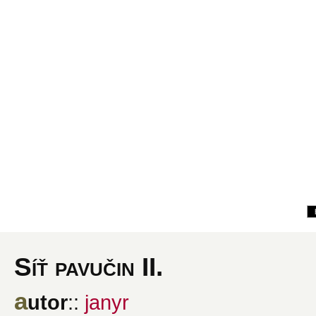
Síť pavučin II.
a
utor
::
janyr