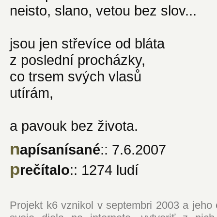
neisto, slano, vetou bez slov...
jsou jen střevíce od bláta
z poslední procházky,
co trsem svých vlasů
utírám,
a pavouk bez života.
n
apísanísané
:: 7.6.2007
p
rečítalo
:: 1274 ludí
Projekt k6 vznikol v septembri 2003 a jeho