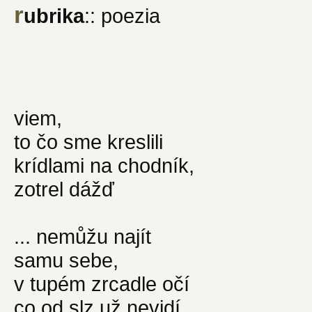
r
ubrika
:: poezia
viem,
to čo sme kreslili
krídlami na chodník,
zotrel dážď
... nemůžu najít
samu sebe,
v tupém zrcadle očí
co od slz už nevidí,