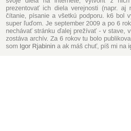
svoje diela na internete, vytvoriť z ni
prezentovať ich diela verejnosti (napr. 
čítanie, písanie a všetkú podporu. k6 bol
super ľuďom. Je september 2009 a po 6 roko
nechávať stránku ďalej prežívať - v stave,
zostáva archív. Za 6 rokov tu bolo publikova
som
Igor Rjabinin
a ak máš chuť, píš mi na