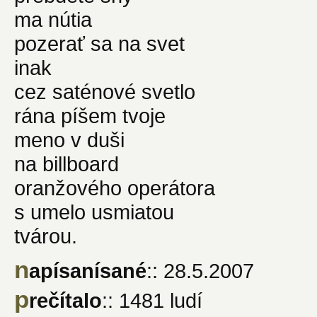
ma nútia
pozerať sa na svet
inak
cez saténové svetlo
rána píšem tvoje
meno v duši
na billboard
oranžového operátora
s umelo usmiatou
tvárou.
n
apísanísané
:: 28.5.2007
p
rečítalo
:: 1481 ludí