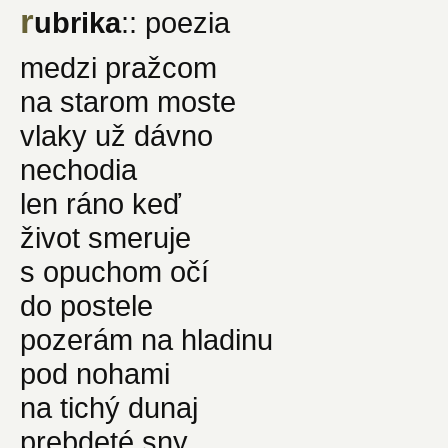
r
ubrika
:: poezia
medzi pražcom
na starom moste
vlaky už dávno
nechodia
len ráno keď
život smeruje
s opuchom očí
do postele
pozerám na hladinu
pod nohami
na tichý dunaj
prebdeté sny