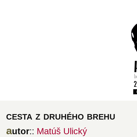
cesta z druhého brehu
a
utor
::
Matúš Ulický