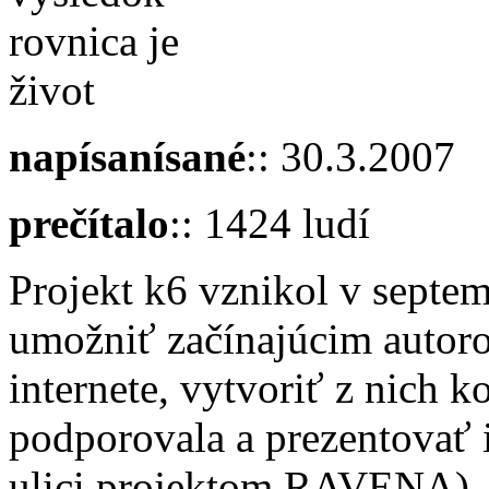
rovnica je
život
napísanísané
:: 30.3.2007
prečítalo
:: 1424 ludí
Projekt k6 vznikol v septe
umožniť začínajúcim autoro
internete, vytvoriť z nich 
podporovala a prezentovať ic
ulici projektom RAVENA). 