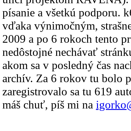
písanie a všetkú podporu. 
vďaka výnimočným, strašne
2009 a po 6 rokoch tento pr
nedôstojné nechávať stránku
akom sa v posledný čas nac
archív. Za 6 rokov tu bolo 
zaregistrovalo sa tu 619 au
máš chuť, píš mi na
igorko