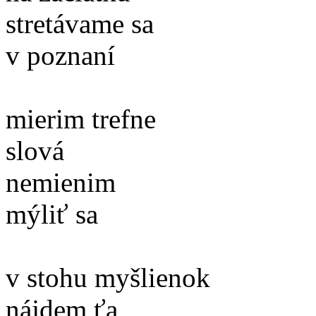
stretávame sa
v poznaní
mierim trefne
slová
nemienim
mýliť sa
v stohu myšlienok
nájdem ťa