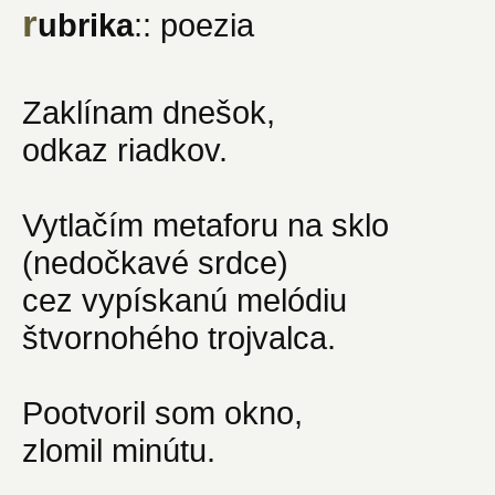
r
ubrika
:: poezia
Zaklínam dnešok,
odkaz riadkov.
Vytlačím metaforu na sklo
(nedočkavé srdce)
cez vypískanú melódiu
štvornohého trojvalca.
Pootvoril som okno,
zlomil minútu.