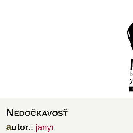
Nedočkavosť
a
utor
::
janyr