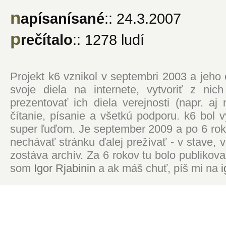
n
apísanísané
:: 24.3.2007
p
rečítalo
:: 1278 ludí
Projekt k6 vznikol v septembri 2003 a jeho
svoje diela na internete, vytvoriť z ni
prezentovať ich diela verejnosti (napr. 
čítanie, písanie a všetkú podporu. k6 bol
super ľuďom. Je september 2009 a po 6 roko
nechávať stránku ďalej prežívať - v stave,
zostáva archív. Za 6 rokov tu bolo publikova
som
Igor Rjabinin
a ak máš chuť, píš mi na