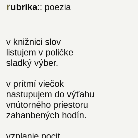
r
ubrika
:: poezia
v knižnici slov
listujem v poličke
sladký výber.
v prítmí viečok
nastupujem do výťahu
vnútorného priestoru
zahanbených hodín.
vzplanie pocit