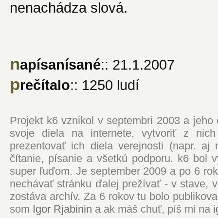
nenachádza slová.
n
apísanísané
:: 21.1.2007
p
rečítalo
:: 1250 ludí
Projekt k6 vznikol v septembri 2003 a jeho
svoje diela na internete, vytvoriť z ni
prezentovať ich diela verejnosti (napr. 
čítanie, písanie a všetkú podporu. k6 bol
super ľuďom. Je september 2009 a po 6 roko
nechávať stránku ďalej prežívať - v stave,
zostáva archív. Za 6 rokov tu bolo publikova
som
Igor Rjabinin
a ak máš chuť, píš mi na