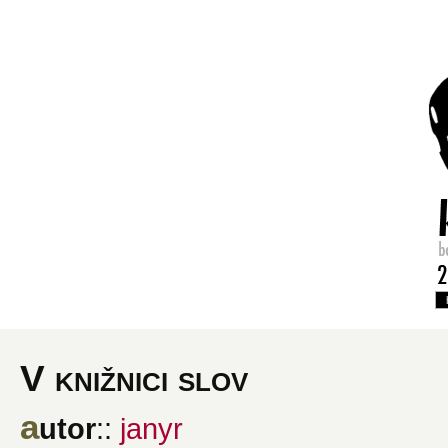
V knižnici slov
a
utor
::
janyr