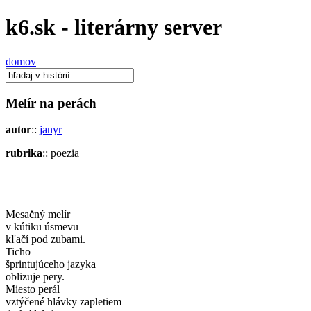
k6.sk - literárny server
domov
Melír na perách
autor
::
janyr
rubrika
:: poezia
Mesačný melír
v kútiku úsmevu
kľačí pod zubami.
Ticho
šprintujúceho jazyka
oblizuje pery.
Miesto perál
vztýčené hlávky zapletiem