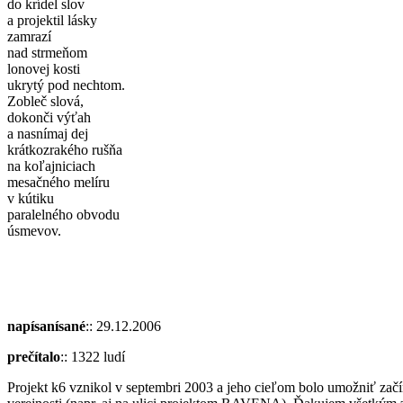
do krídel slov
a projektil lásky
zamrazí
nad strmeňom
lonovej kosti
ukrytý pod nechtom.
Zobleč slová,
dokonči výťah
a nasnímaj dej
krátkozrakého rušňa
na koľajniciach
mesačného melíru
v kútiku
paralelného obvodu
úsmevov.
napísanísané
:: 29.12.2006
prečítalo
:: 1322 ludí
Projekt k6 vznikol v septembri 2003 a jeho cieľom bolo umožniť začín