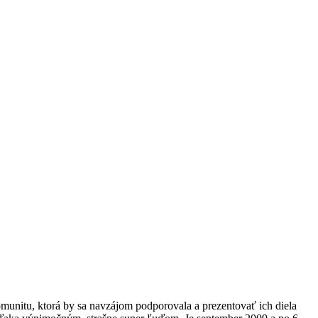
omunitu, ktorá by sa navzájom podporovala a prezentovať ich diela