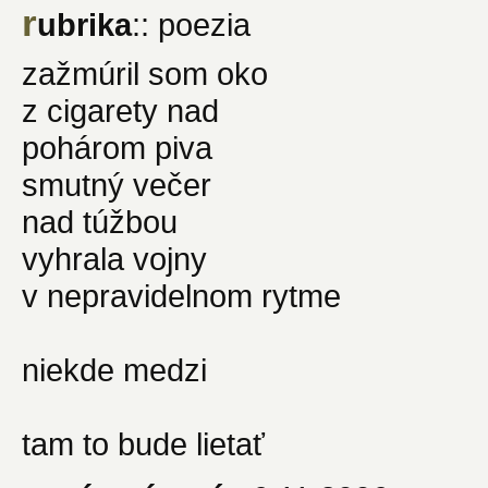
r
ubrika
:: poezia
zažmúril som oko
z cigarety nad
pohárom piva
smutný večer
nad túžbou
vyhrala vojny
v nepravidelnom rytme
niekde medzi
tam to bude lietať