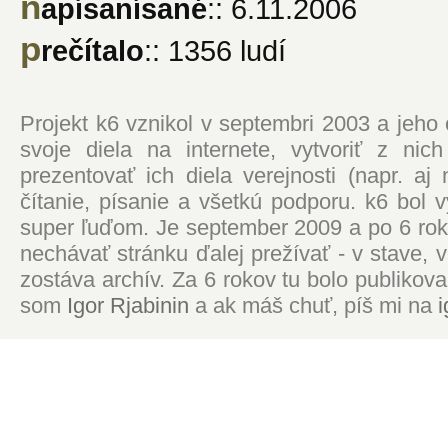
n
apísanísané
:: 6.11.2006
p
rečítalo
:: 1356 ludí
Projekt k6 vznikol v septembri 2003 a jeho
svoje diela na internete, vytvoriť z ni
prezentovať ich diela verejnosti (napr. 
čítanie, písanie a všetkú podporu. k6 bol
super ľuďom. Je september 2009 a po 6 roko
nechávať stránku ďalej prežívať - v stave,
zostáva archív. Za 6 rokov tu bolo publikova
som
Igor Rjabinin
a ak máš chuť, píš mi na