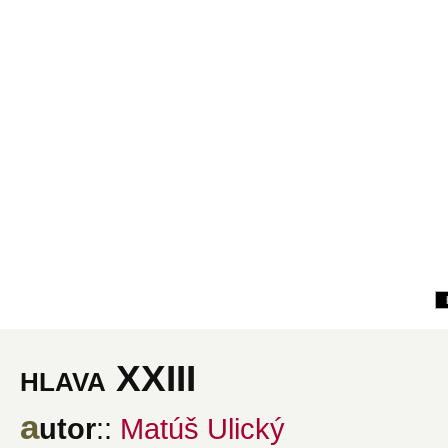
hlava XXIII
a
utor
::
Matúš Ulický