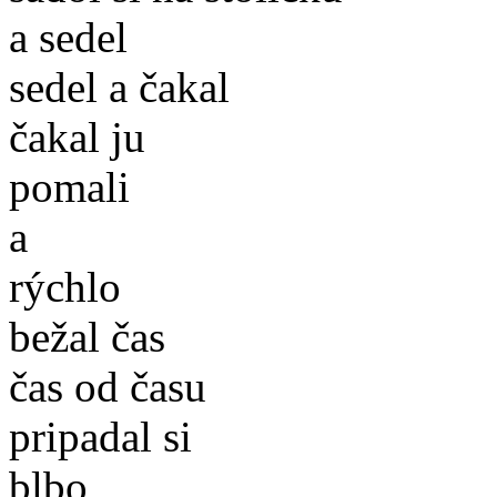
a sedel
sedel a čakal
čakal ju
pomali
a
rýchlo
bežal čas
čas od času
pripadal si
blbo