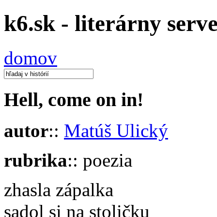
k6.sk - literárny serv
domov
Hell, come on in!
autor
::
Matúš Ulický
rubrika
:: poezia
zhasla zápalka
sadol si na stoličku