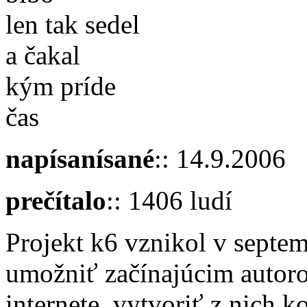
len tak sedel
a čakal
kým príde
čas
napísanísané
:: 14.9.2006
prečítalo
:: 1406 ludí
Projekt k6 vznikol v septe
umožniť začínajúcim autoro
internete, vytvoriť z nich 