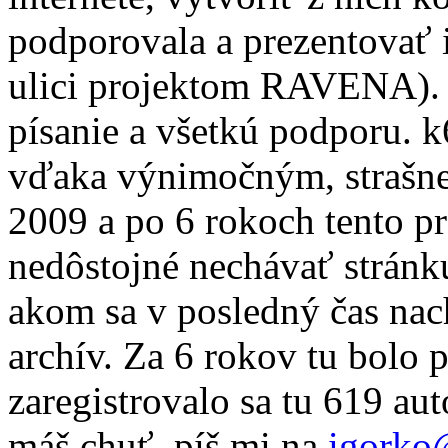
podporovala a prezentovať ic
ulici projektom RAVENA). 
písanie a všetkú podporu. 
vďaka výnimočným, strašne
2009 a po 6 rokoch tento pr
nedôstojné nechávať stránku
akom sa v posledný čas nac
archív. Za 6 rokov tu bolo 
zaregistrovalo sa tu 619 au
máš chuť, píš mi na
igorko