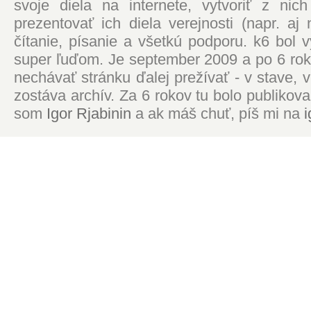
svoje diela na internete, vytvoriť z ni
prezentovať ich diela verejnosti (napr. 
čítanie, písanie a všetkú podporu. k6 bol
super ľuďom. Je september 2009 a po 6 roko
nechávať stránku ďalej prežívať - v stave,
zostáva archív. Za 6 rokov tu bolo publikova
som
Igor Rjabinin
a ak máš chuť, píš mi na