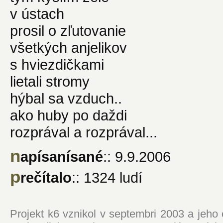
v ústach
prosil o zľutovanie
všetkých anjelikov
s hviezdičkami
lietali stromy
hýbal sa vzduch..
ako huby po daždi
rozprával a rozprával...
n
apísanísané
:: 9.9.2006
p
rečítalo
:: 1324 ludí
Projekt k6 vznikol v septembri 2003 a jeho