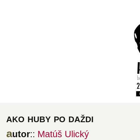
ako huby po daždi
a
utor
::
Matúš Ulický