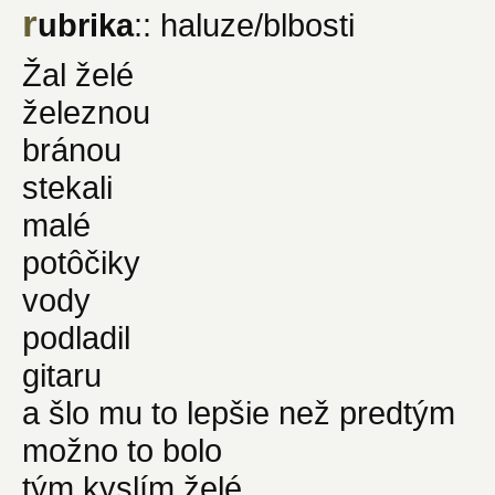
r
ubrika
:: haluze/blbosti
Žal želé
železnou
bránou
stekali
malé
potôčiky
vody
podladil
gitaru
a šlo mu to lepšie než predtým
možno to bolo
tým kyslím želé