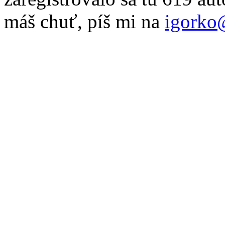
máš chuť, píš mi na
igorko