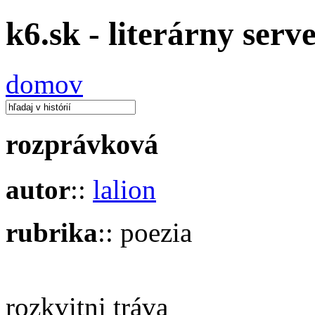
k6.sk - literárny serv
domov
rozprávková
autor
::
lalion
rubrika
:: poezia
rozkvitni tráva