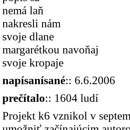
nemá laň
nakresli nám
svoje dlane
margarétkou navoňaj
svoje kropaje
napísanísané
:: 6.6.2006
prečítalo
:: 1604 ludí
Projekt k6 vznikol v septe
umožniť začínajúcim autoro