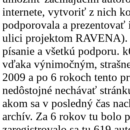
internete, vytvoriť z nich 
podporovala a prezentovať ic
ulici projektom RAVENA). 
písanie a všetkú podporu. 
vďaka výnimočným, strašne
2009 a po 6 rokoch tento pr
nedôstojné nechávať stránku
akom sa v posledný čas nac
archív. Za 6 rokov tu bolo 
zaregistrovalo sa tu 619 au