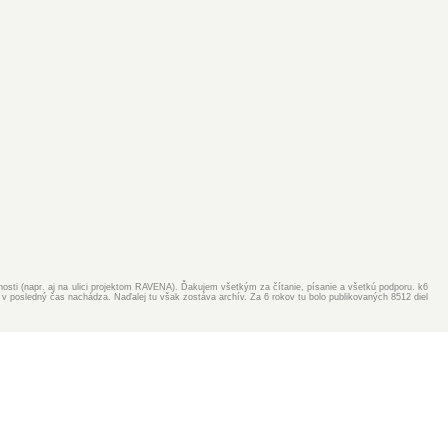
ejnosti (napr. aj na ulici projektom RAVENA). Ďakujem všetkým za čítanie, písanie a všetkú podporu. k6
v posledný čas nachádza. Naďalej tu však zostáva archív. Za 6 rokov tu bolo publikovaných 8512 diel