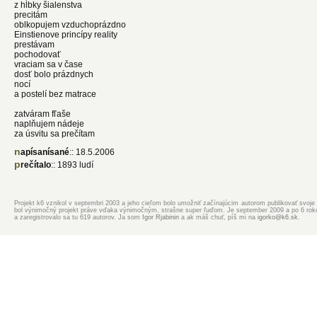
z hĺbky šialenstva
precitám
oblkopujem vzduchoprázdno
Einstienove princípy reality
prestávam
pochodovať
vraciam sa v čase
dosť bolo prázdnych
nocí
a postelí bez matrace
zatváram fľaše
naplňujem nádeje
za úsvitu sa prečítam
napísanísané
:: 18.5.2006
prečítalo
:: 1893 ludí
Projekt k6 vznikol v septembri 2003 a jeho cieľom bolo umožniť začínajúcim autorom publikovať svoje d
bol výnimočný projekt práve vďaka výnimočným, strašne super ľuďom. Je september 2009 a po 6 rokoch
a zaregistrovalo sa tu 619 autorov. Ja som
Igor Rjabinin
a ak máš chuť, píš mi na
igorko@k6.sk
.