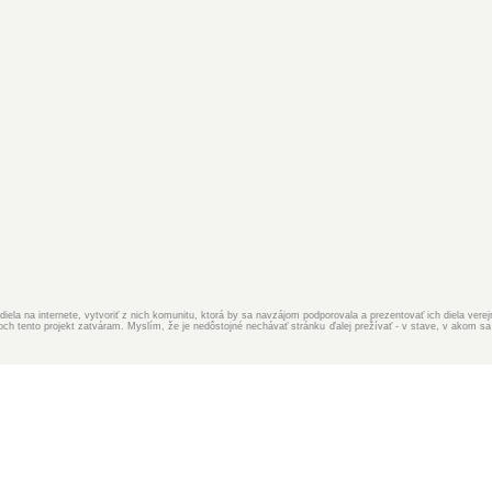
iela na internete, vytvoriť z nich komunitu, ktorá by sa navzájom podporovala a prezentovať ich diela ver
 tento projekt zatváram. Myslím, že je nedôstojné nechávať stránku ďalej prežívať - v stave, v akom sa 