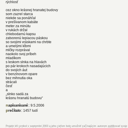
rýchlosť
cez okno krásnej hranatej budovy
som zazrel starca
niekde sa ponáhľal
v prešívanom kabáte
meter za minútu
v rukách držal
chlebodarnú kapsu
zatvorenú lepiacou páskou
so svojimi vráskami na chrbte
a umelými kĺbmi
mlčky rozprával
naokolo svoj príbeh
mladíkom
s leskom slnka na hlavách
po pár krokoch nasadajúcich
do svojich áut
v benzínovom opare
bez mihnutia oka
strácali
česť
a
„slnko sadá za
krásnu hranatú budovu“
napísanísané
:: 9.5.2006
prečítalo
:: 1457 ludí
Projekt k6 vznikol v septembri 2003 a jeho cieľom bolo umožniť začínajúcim autorom publikovať svoje d