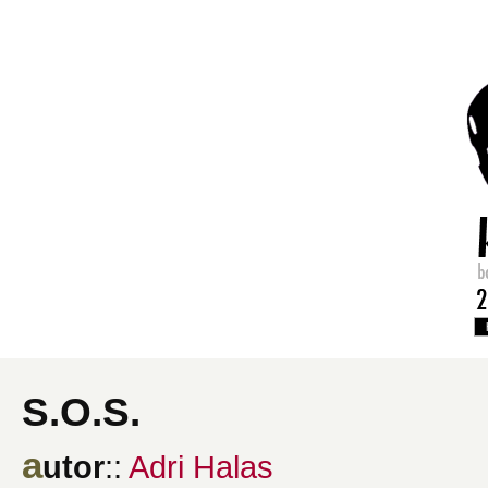
S.O.S.
a
utor
::
Adri Halas