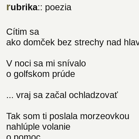
r
ubrika
:: poezia
Cítim sa
ako domček bez strechy nad hla
V noci sa mi snívalo
o golfskom prúde
... vraj sa začal ochladzovať
Tak som ti poslala morzeovkou
nahlúple volanie
o pomoc