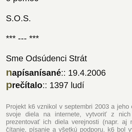
S.O.S.
*** --- ***
Sme Odsúdenci Strát
n
apísanísané
:: 19.4.2006
p
rečítalo
:: 1397 ludí
Projekt k6 vznikol v septembri 2003 a jeho
svoje diela na internete, vytvoriť z ni
prezentovať ich diela verejnosti (napr. 
čítanie, písanie a všetkú podporu. k6 bol