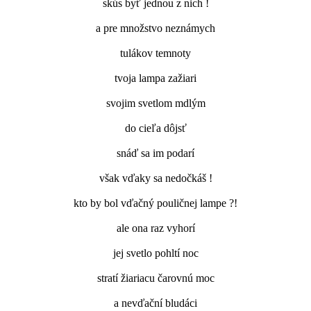
skús byť jednou z nich !
a pre množstvo neznámych
tulákov temnoty
tvoja lampa zažiari
svojim svetlom mdlým
do cieľa dôjsť
snáď sa im podarí
však vďaky sa nedočkáš !
kto by bol vďačný pouličnej lampe ?!
ale ona raz vyhorí
jej svetlo pohltí noc
stratí žiariacu čarovnú moc
a nevďační bludáci