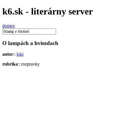
k6.sk - literárny server
domov
O lampách a hviezdach
autor
::
loki
rubrika
:: rozpravky