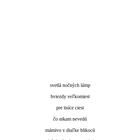
svetlá nočných lámp
hviezdy veľkomiest
pre tisíce ciest
čo nikam nevedú
mámivo v diaľke blikocú