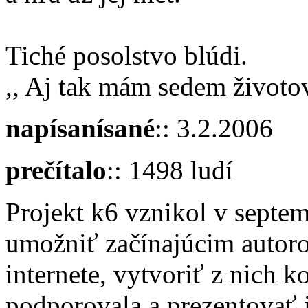
Tiché posolstvo blúdi.
,, Aj tak mám sedem životov
napísanísané
:: 3.2.2006
prečítalo
:: 1498 ludí
Projekt k6 vznikol v septe
umožniť začínajúcim autoro
internete, vytvoriť z nich 
podporovala a prezentovať ic