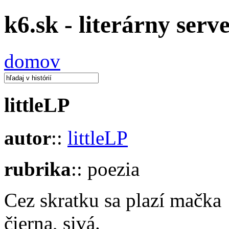
k6.sk - literárny serv
domov
littleLP
autor
::
littleLP
rubrika
:: poezia
Cez skratku sa plazí mačka
čierna, sivá.