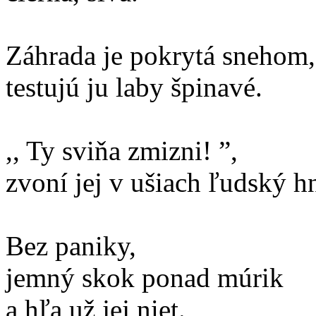
Záhrada je pokrytá snehom,
testujú ju laby špinavé.
,, Ty sviňa zmizni! ”,
zvoní jej v ušiach ľudský h
Bez paniky,
jemný skok ponad múrik
a hľa už jej niet.