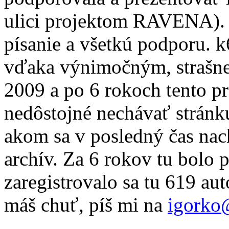
ulici projektom RAVENA). 
písanie a všetkú podporu. 
vďaka výnimočným, strašne
2009 a po 6 rokoch tento pr
nedôstojné nechávať stránku
akom sa v posledný čas nac
archív. Za 6 rokov tu bolo 
zaregistrovalo sa tu 619 au
máš chuť, píš mi na
igorko