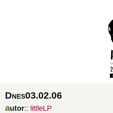
Dnes03.02.06
a
utor
::
littleLP