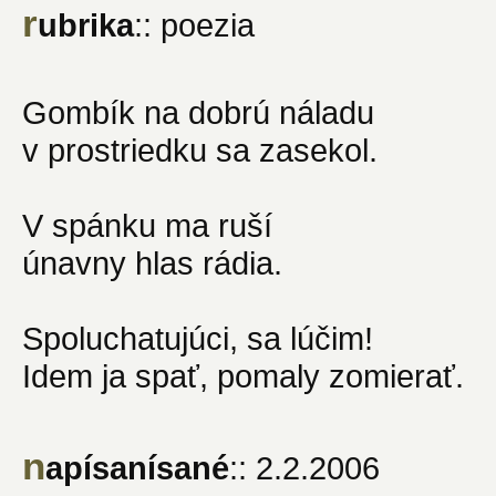
r
ubrika
:: poezia
Gombík na dobrú náladu
v prostriedku sa zasekol.
V spánku ma ruší
únavny hlas rádia.
Spoluchatujúci, sa lúčim!
Idem ja spať, pomaly zomierať.
n
apísanísané
:: 2.2.2006