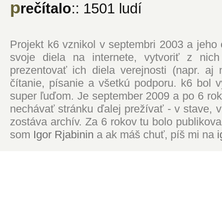
p
rečítalo
:: 1501 ludí
Projekt k6 vznikol v septembri 2003 a jeho
svoje diela na internete, vytvoriť z ni
prezentovať ich diela verejnosti (napr. 
čítanie, písanie a všetkú podporu. k6 bol
super ľuďom. Je september 2009 a po 6 roko
nechávať stránku ďalej prežívať - v stave,
zostáva archív. Za 6 rokov tu bolo publikova
som
Igor Rjabinin
a ak máš chuť, píš mi na