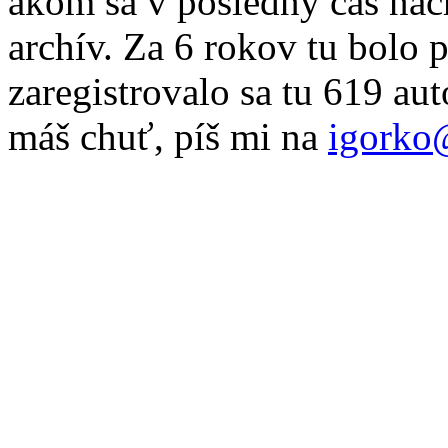
akom sa v posledný čas nac
archív. Za 6 rokov tu bolo 
zaregistrovalo sa tu 619 au
máš chuť, píš mi na
igorko