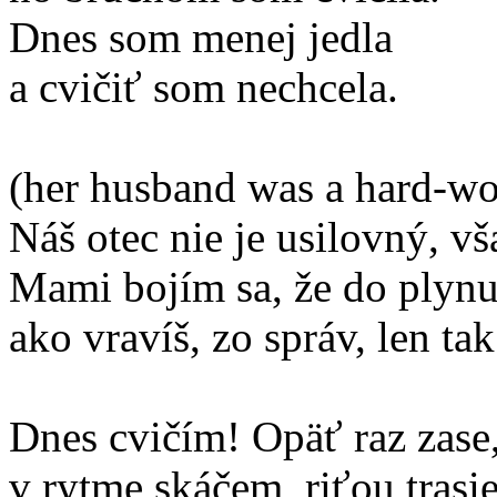
Dnes som menej jedla
a cvičiť som nechcela.
(her husband was a hard-w
Náš otec nie je usilovný, v
Mami bojím sa, že do plyn
ako vravíš, zo správ, len tak
Dnes cvičím! Opäť raz zase
v rytme skáčem, riťou trasi