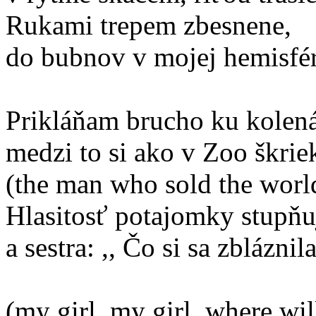
Rukami trepem zbesnene,
do bubnov v mojej hemisfér
Prikláňam brucho ku kolen
medzi to si ako v Zoo škri
(the man who sold the worl
Hlasitosť potajomky stupň
a sestra: ,, Čo si sa zbláznil
(my girl, my girl, where wi