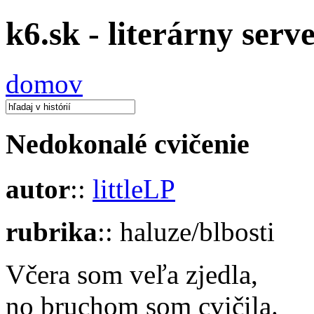
k6.sk - literárny serv
domov
Nedokonalé cvičenie
autor
::
littleLP
rubrika
:: haluze/blbosti
Včera som veľa zjedla,
no bruchom som cvičila.