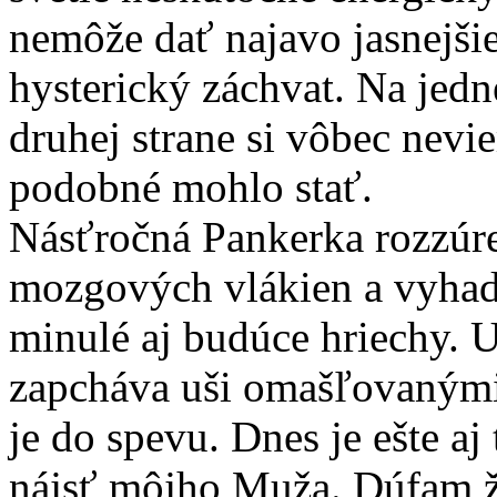
nemôže dať najavo jasnejšie
hysterický záchvat. Na jedne
druhej strane si vôbec nevi
podobné mohlo stať.
Násťročná Pankerka rozzúr
mozgových vlákien a vyhad
minulé aj budúce hriechy. U
zapcháva uši omašľovaným
je do spevu. Dnes je ešte aj
nájsť môjho Muža. Dúfam ž