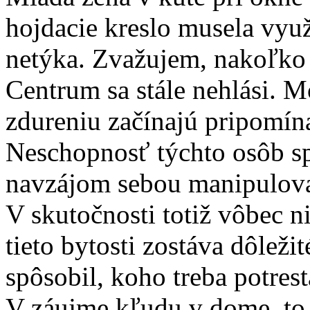
hojdacie kreslo musela využ
netýka. Zvažujem, nakoľko
Centrum sa stále nehlási. 
zdureniu začínajú pripomín
Neschopnosť týchto osôb s
navzájom sebou manipulova
V skutočnosti totiž vôbec nie
tieto bytosti zostáva dôležit
spôsobil, koho treba potrest
V záujme kľudu v dome, to