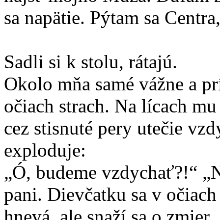
sa napätie. Pýtam sa Centra,
Sadli si k stolu, rátajú.
Okolo mňa samé vážne a prí
očiach strach. Na lícach mu 
cez stisnuté pery utečie vz
exploduje:
„Ó, budeme vzdychať?!“ „Nad
pani. Dievčatku sa v očiach 
hnevá, ale snaží sa o zmier