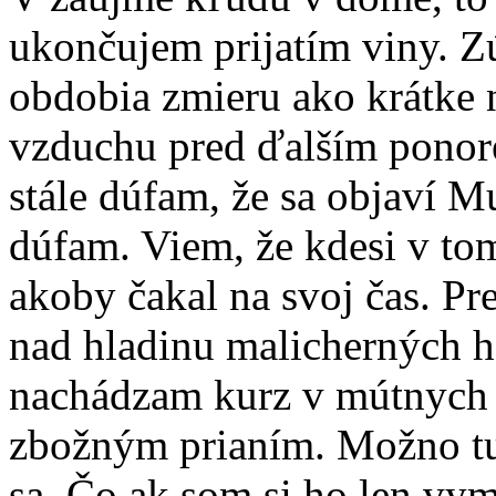
ukončujem prijatím viny. Zú
obdobia zmieru ako krátke 
vzduchu pred ďalším ponor
stále dúfam, že sa objaví Mu
dúfam. Viem, že kdesi v to
akoby čakal na svoj čas. Pre
nad hladinu malicherných h
nachádzam kurz v mútnych 
zbožným prianím. Možno tu
sa. Čo ak som si ho len vy