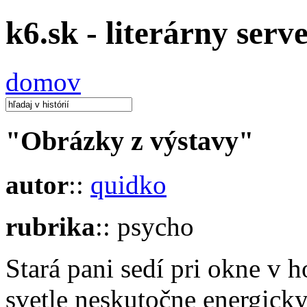
k6.sk - literárny serv
domov
"Obrázky z výstavy"
autor
::
quidko
rubrika
:: psycho
Stará pani sedí pri okne v
svetle neskutočne energicky