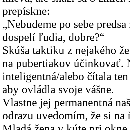
prepískne:
„Nebudeme po sebe predsa z
dospelí ľudia, dobre?“
Skúša taktiku z nejakého že
na pubertiakov účinkovať. N
inteligentná/alebo čítala ten
aby ovládla svoje vášne.
Vlastne jej permanentná naš
odrazu uvedomím, že si na
Mladá žena v kúte pri okne