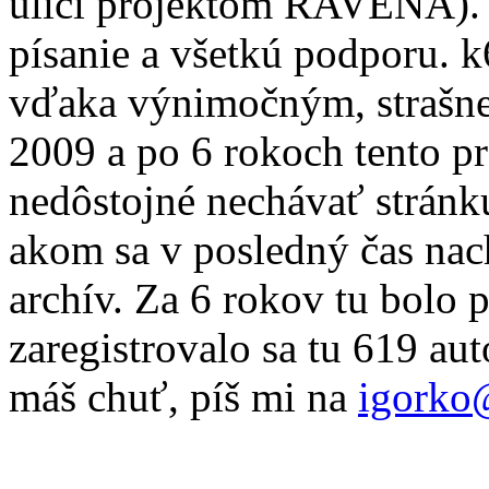
ulici projektom RAVENA). 
písanie a všetkú podporu. 
vďaka výnimočným, strašne
2009 a po 6 rokoch tento pr
nedôstojné nechávať stránku
akom sa v posledný čas nac
archív. Za 6 rokov tu bolo 
zaregistrovalo sa tu 619 au
máš chuť, píš mi na
igorko