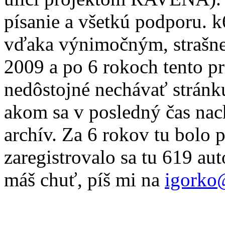
písanie a všetkú podporu. 
vďaka výnimočným, strašne
2009 a po 6 rokoch tento pr
nedôstojné nechávať stránku
akom sa v posledný čas nac
archív. Za 6 rokov tu bolo 
zaregistrovalo sa tu 619 au
máš chuť, píš mi na
igorko