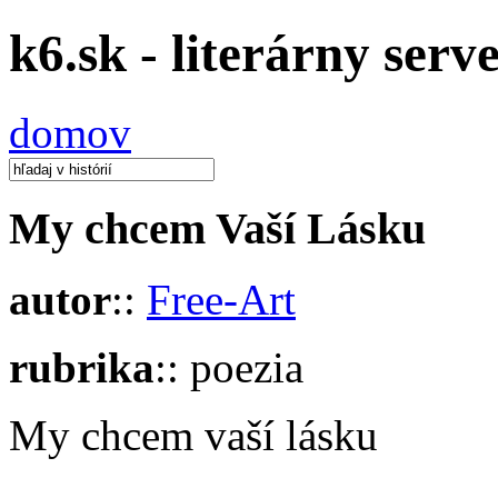
k6.sk - literárny serv
domov
My chcem Vaší Lásku
autor
::
Free-Art
rubrika
:: poezia
My chcem vaší lásku