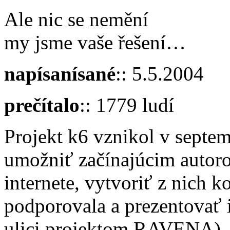
Ale nic se nemění
my jsme vaše řešení…
napísanísané
:: 5.5.2004
prečítalo
:: 1779 ludí
Projekt k6 vznikol v septe
umožniť začínajúcim autoro
internete, vytvoriť z nich 
podporovala a prezentovať ic
ulici projektom RAVENA). 