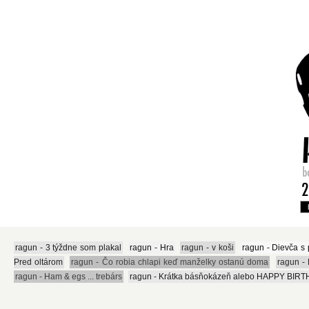
ragun - 3 týždne som plakal
ragun - Hra
ragun - v koši
ragun - Dievča s
Pred oltárom
ragun - Čo robia chlapi keď manželky ostanú doma
ragun -
ragun - Ham & egs ... trebárs
ragun - Krátka básňokázeň alebo HAPPY BIRTH