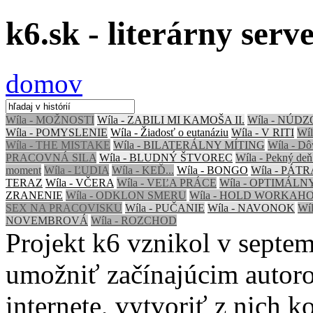
k6.sk - literárny serv
domov
Wíla - MOŽNOSTI
Wíla - ZABILI MI KAMOŠA II.
Wíla - NÚD
Wíla - POMYSLENIE
Wíla - Žiadosť o eutanáziu
Wíla - V RITI
Wí
Wíla - THE MISTAKE
Wíla - BILATERÁLNY MÍTING
Wíla - Dô
PRACOVNÁ SILA
Wíla - BLUDNÝ ŠTVOREC
Wíla - Pekný deň
moment
Wíla - ĽUDIA
Wíla - KEĎ...
Wíla - BONGO
Wíla - PÁT
TERAZ
Wíla - VČERA
Wíla - VEĽA PRÁCE
Wíla - OPTIMÁL
ZRANENIE
Wíla - ODKLON SMERU
Wíla - HOLD WORKAH
SEX NA PRACOVISKU
Wíla - PUČANIE
Wíla - NAVONOK
Wíl
NOVEMBROVÁ
Wíla - ROZCHOD
Projekt k6 vznikol v septe
umožniť začínajúcim autoro
internete, vytvoriť z nich 