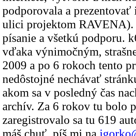
podporovala a prezentovať ic
ulici projektom RAVENA). 
písanie a všetkú podporu. 
vďaka výnimočným, strašne
2009 a po 6 rokoch tento pr
nedôstojné nechávať stránku
akom sa v posledný čas nac
archív. Za 6 rokov tu bolo 
zaregistrovalo sa tu 619 au
máš chuť, píš mi na
igorko