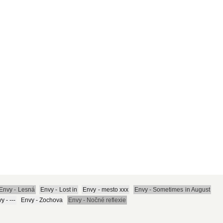
Envy - Lesná
Envy - Lost in
Envy - mesto xxx
Envy - Sometimes in August
y - ---
Envy - Zochova
Envy - Nočné reflexie