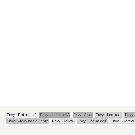
Envy - Reflexia #1
Envy - momentKA
Envy - A tak
Envy - Len tak...
Envy -
Envy - Vtedy na Sri Lanke
Envy - Yellow
Envy - ..čo sa dejú
Envy - Úlomky