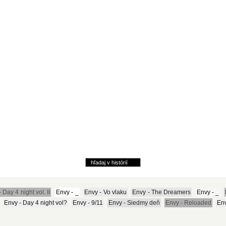
 Day 4 night vol. II
Envy - _
Envy - Vo vlaku
Envy - The Dreamers
Envy - _
Envy - Day 4 night vol?
Envy - 9/11
Envy - Siedmy deň
Envy - Reloaded
Env