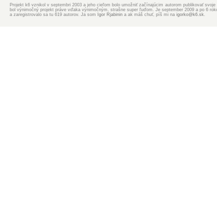
Projekt k6 vznikol v septembri 2003 a jeho cieľom bolo umožniť začínajúcim autorom publikovať svoje d
bol výnimočný projekt práve vďaka výnimočným, strašne super ľuďom. Je september 2009 a po 6 rokoch
a zaregistrovalo sa tu 619 autorov. Ja som
Igor Rjabinin
a ak máš chuť, píš mi na
igorko@k6.sk
.