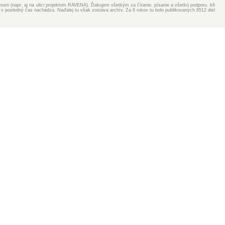
ejnosti (napr. aj na ulici projektom RAVENA). Ďakujem všetkým za čítanie, písanie a všetkú podporu. k6
v posledný čas nachádza. Naďalej tu však zostáva archív. Za 6 rokov tu bolo publikovaných 8512 diel