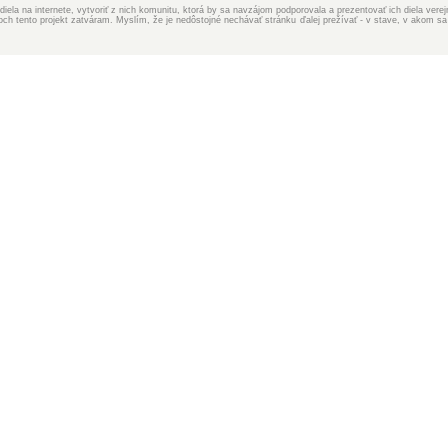
iela na internete, vytvoriť z nich komunitu, ktorá by sa navzájom podporovala a prezentovať ich diela ver
 tento projekt zatváram. Myslím, že je nedôstojné nechávať stránku ďalej prežívať - v stave, v akom sa 