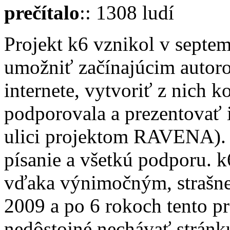
prečítalo
:: 1308 ludí
Projekt k6 vznikol v septe
umožniť začínajúcim autoro
internete, vytvoriť z nich 
podporovala a prezentovať ic
ulici projektom RAVENA). 
písanie a všetkú podporu. 
vďaka výnimočným, strašne
2009 a po 6 rokoch tento pr
nedôstojné nechávať stránku