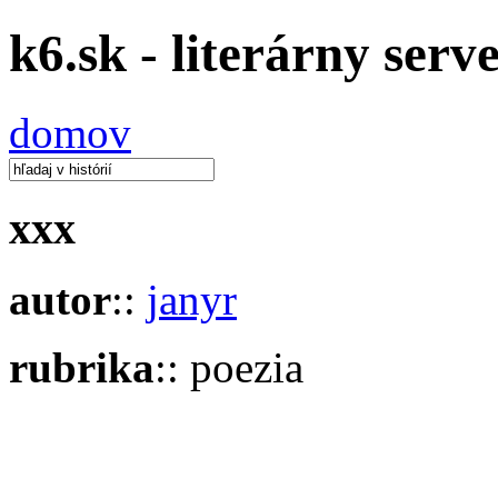
k6.sk - literárny serv
domov
xxx
autor
::
janyr
rubrika
:: poezia