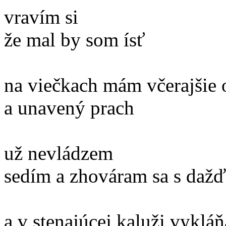
vravím si
že mal by som ísť
na viečkach mám včerajšie 
a unavený prach
už nevládzem
sedím a zhováram sa s daž
a v stenajúcej kaluži vykláň