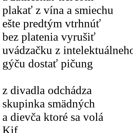
plakať z vína a smiechu
ešte predtým vtrhnúť
bez platenia vyrušiť
uvádzačku z intelektuálneh
gýču dostať pičung
z divadla odchádza
skupinka smädných
a dievča ktoré sa volá
Kif