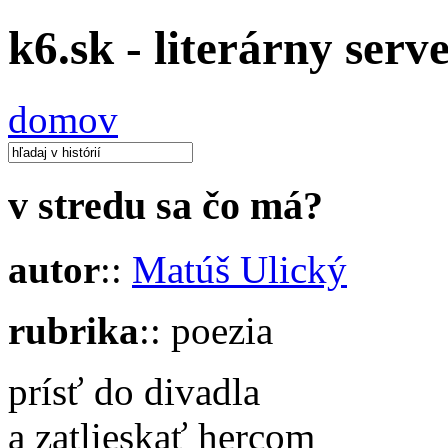
k6.sk - literárny serv
domov
v stredu sa čo má?
autor
::
Matúš Ulický
rubrika
:: poezia
prísť do divadla
a zatlieskať hercom