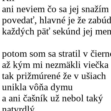
ani neviem čo sa jej snažím
povedať, hlavné je že zabú
každých päť sekúnd jej me
potom som sa stratil v čiern
až kým mi nezmäkli viečka
tak prižmúrené že v ušiach
unikla vôňa dymu
a ani čašník už nebol taký
natvrdlý....