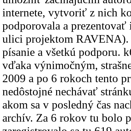
internete, vytvoriť z nich 
podporovala a prezentovať ic
ulici projektom RAVENA). 
písanie a všetkú podporu. 
vďaka výnimočným, strašne
2009 a po 6 rokoch tento pr
nedôstojné nechávať stránku
akom sa v posledný čas nac
archív. Za 6 rokov tu bolo 
zaregistrovalo sa tu 619 au