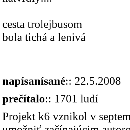
cesta trolejbusom
bola tichá a lenivá
napísanísané
:: 22.5.2008
prečítalo
:: 1701 ludí
Projekt k6 vznikol v septe
umožniť začínajúcim autoro