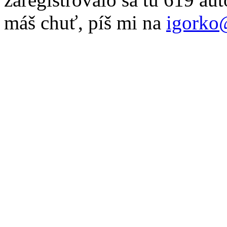
máš chuť, píš mi na
igorko