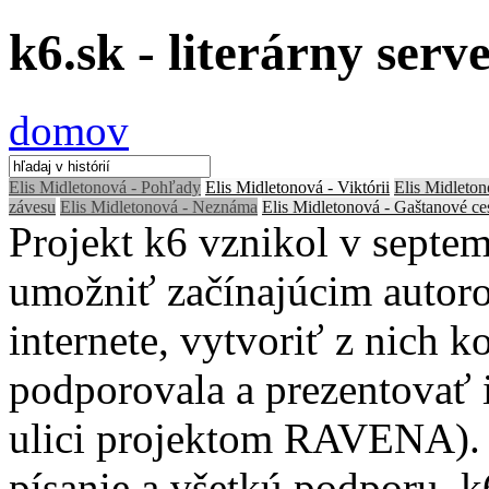
k6.sk - literárny serv
domov
Elis Midletonová - Pohľady
Elis Midletonová - Viktórii
Elis Midleton
závesu
Elis Midletonová - Neznáma
Elis Midletonová - Gaštanové ce
Projekt k6 vznikol v septe
umožniť začínajúcim autoro
internete, vytvoriť z nich 
podporovala a prezentovať ic
ulici projektom RAVENA). 
písanie a všetkú podporu. 